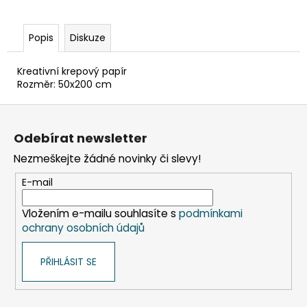
č
u
j
Popis
Diskuze
e
m
Kreativní krepový papír
e
Rozměr: 50x200 cm
Z
SADA
á
SQUEEGEE
Odebírat newsletter
ART
p
VČETNĚ
Nezmeškejte žádné novinky či slevy!
a
DĚTSKÝCH
BAREV
t
E-mail
KIDS
í
ART
ARTISTS,
Vložením e-mailu souhlasíte s
podmínkami
KREUL
ochrany osobních údajů
349
Kč
PŘIHLÁSIT SE