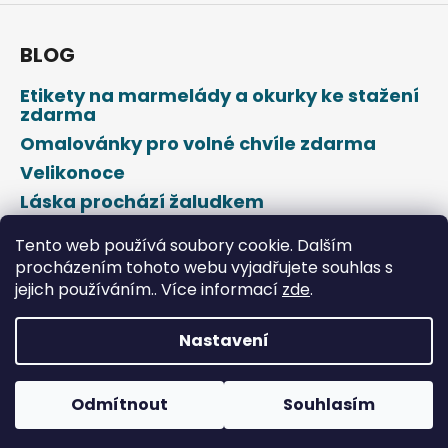
BLOG
Etikety na marmelády a okurky ke stažení
zdarma
Omalovánky pro volné chvíle zdarma
Velikonoce
Láska prochází žaludkem
Den svatého Valentýna
Tento web používá soubory cookie. Dalším
procházením tohoto webu vyjadřujete souhlas s
jejich používáním.. Více informací
zde
.
Nastavení
Vytvořil Shoptet
Odmítnout
Souhlasím
Copyright 2026
DROPAP
. Všechna práva vyhrazena.