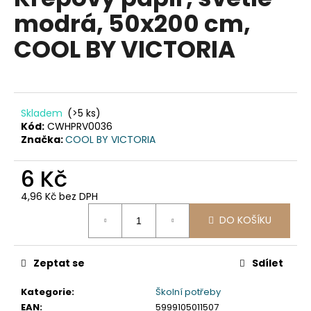
je
a
modrá, 50x200 cm,
0,0
z
j
COOL BY VICTORIA
5
í
hvězdiček.
t
?
Skladem
(>5 ks)
Kód:
CWHPRV0036
Značka:
COOL BY VICTORIA
HLEDAT
6 Kč
4,96 Kč bez DPH
Měrná
D
DO KOŠÍKU
cena:
o
p
Zeptat se
Sdílet
o
r
Kategorie
:
Školní potřeby
u
EAN
:
5999105011507