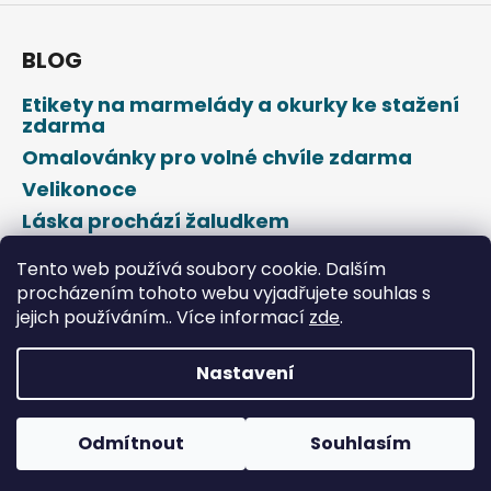
BLOG
Etikety na marmelády a okurky ke stažení
zdarma
Omalovánky pro volné chvíle zdarma
Velikonoce
Láska prochází žaludkem
Den svatého Valentýna
Tento web používá soubory cookie. Dalším
procházením tohoto webu vyjadřujete souhlas s
jejich používáním.. Více informací
zde
.
Nastavení
Vytvořil Shoptet
Odmítnout
Souhlasím
Copyright 2026
DROPAP
. Všechna práva vyhrazena.