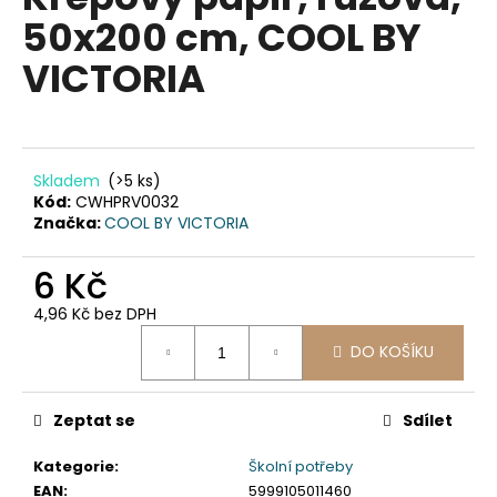
je
a
50x200 cm, COOL BY
0,0
z
j
VICTORIA
5
í
hvězdiček.
t
?
Skladem
(>5 ks)
Kód:
CWHPRV0032
Značka:
COOL BY VICTORIA
HLEDAT
6 Kč
4,96 Kč bez DPH
Měrná
D
DO KOŠÍKU
cena:
o
p
Zeptat se
Sdílet
o
r
Kategorie
:
Školní potřeby
u
EAN
:
5999105011460