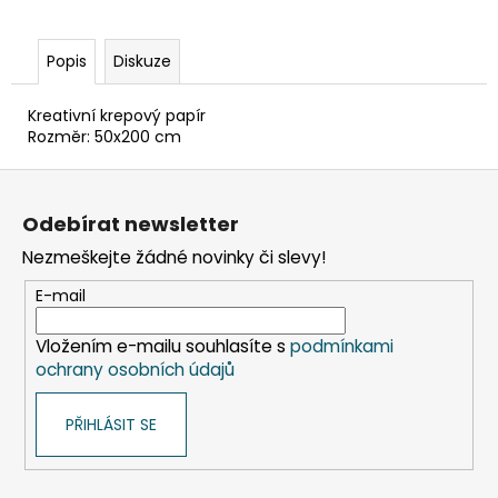
č
u
j
Popis
Diskuze
e
m
Kreativní krepový papír
e
Rozměr: 50x200 cm
Z
ETIKETY
á
SAMOLEPICÍ
Odebírat newsletter
70X37
p
MM
Nezmeškejte žádné novinky či slevy!
a
POTISK
240
t
E-mail
KS
í
99
Vložením e-mailu souhlasíte s
podmínkami
Kč
ochrany osobních údajů
PŘIHLÁSIT SE