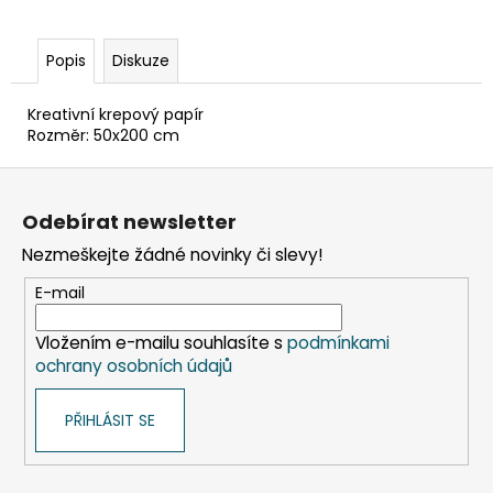
č
u
j
Popis
Diskuze
e
m
Kreativní krepový papír
e
Rozměr: 50x200 cm
Z
SADA
á
SQUEEGEE
Odebírat newsletter
ART
p
VČETNĚ
Nezmeškejte žádné novinky či slevy!
a
DĚTSKÝCH
BAREV
t
E-mail
KIDS
í
ART
ARTISTS,
Vložením e-mailu souhlasíte s
podmínkami
KREUL
ochrany osobních údajů
349
Kč
PŘIHLÁSIT SE