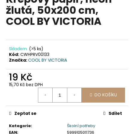
je
a
žlutá, 50x200 cm,
0,0
z
j
COOL BY VICTORIA
5
í
hvězdiček.
t
?
Skladem
(>5 ks)
Kód:
CWHPRV00133
Značka:
COOL BY VICTORIA
HLEDAT
19 Kč
15,70 Kč bez DPH
Měrná
D
DO KOŠÍKU
cena:
o
p
Zeptat se
Sdílet
o
r
Kategorie
:
Školní potřeby
u
EAN
:
5999105011736