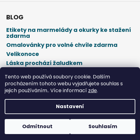
BLOG
Etikety na marmelády a okurky ke stažení
zdarma
Omalovánky pro volné chvíle zdarma
Velikonoce
Láska prochází žaludkem
Den svatého Valentýna
Tento web používá soubory cookie. Dalším
procházením tohoto webu vyjadřujete souhlas s
jejich používáním.. Více informací
zde
.
Nastavení
Vytvořil Shoptet
Odmítnout
Souhlasím
Copyright 2026
DROPAP
. Všechna práva vyhrazena.