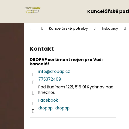
K
Přejít
na
o
Kancelářské pot
obsah
Zpět
Zpět
š
do
do
í
Domů
Kancelářské potřeby
Tiskopisy
k
obchodu
obchodu
P
o
Kontakt
s
t
DROPAP sortiment nejen pro Vaši
kancelář
r
info
@
dropap.cz
a
775372409
n
Pod Budínem 1221, 516 01 Rychnov nad
n
Kněžnou
í
Facebook
p
dropap_dropap
a
n
e
Přeskočit