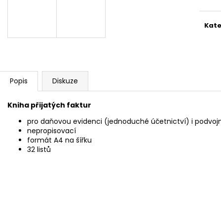
SADA SQUEEGEE ART VČETNĚ
ETIKETY SAMOLE
DĚTSKÝCH BAREV KIDS ART ARTISTS,
240 KS
KREUL
99 Kč
Kate
349 Kč
Popis
Diskuze
Kniha přijatých faktur
pro daňovou evidenci (jednoduché účetnictví) i podvojn
nepropisovací
formát A4 na šířku
32 listů