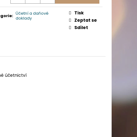
PICÍ 70X37 MM POTISK
Tisk
Účetní a daňové
gorie
:
doklady
Zeptat se
Sdílet
é účetnictví