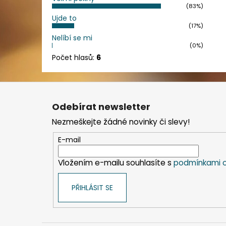
(83%)
Ujde to
(17%)
Nelíbí se mi
(0%)
Počet hlasů:
6
Z
á
Odebírat newsletter
p
Nezmeškejte žádné novinky či slevy!
a
t
E-mail
í
Vložením e-mailu souhlasíte s
podmínkami o
PŘIHLÁSIT SE