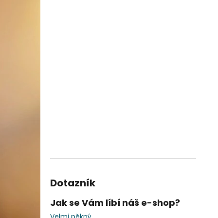
Dotazník
Jak se Vám líbí náš e-shop?
Velmi pěkný