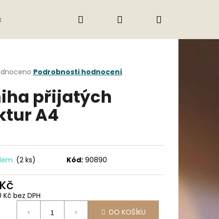
Hledat
Přihlášení
Nákupní
Gastro
Obchodní podmínky
Jak nak
košík
rné
odnoceno
Podrobnosti hodnocení
cení
iha přijatých
ktu
ktur A4
ček.
adem
(2 ks)
Kód:
90890
 Kč
Následující
0 Kč bez DPH
ná
DO KOŠÍKU
: