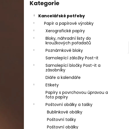
DAHLE LAMINÁTOR 70103, A3, 2 VÁLCE
kategorie
Kategorie
l
1 990 Kč
Původně:
2 667 Kč
Kancelářské potřeby
Papír a papírové výrobky
Xerografické papíry
Bloky, náhradní listy do
kroužkových pořadačů
Poznámkové bloky
Samolepící záložky Post-it
Samolepící bločky Post-it a
zásobníky
Diáře a kalendáře
Etikety
Papíry s povrchovou úpravou a
foto papíry
Poštovní obálky a tašky
Bublinkové obálky
Poštovní tašky
Poštovní obálky