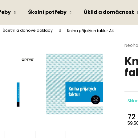
řeby
Školní potřeby
Úklid a domácnost
Účetní a daňové doklady
Kniha přijatých faktur A4
Co potřebujete najít?
Průmě
Neoh
hodno
Kn
produ
HLEDAT
je
fa
0,0
z
5
Doporučujeme
hvězdi
Skl
72
59,5
Měr
cena