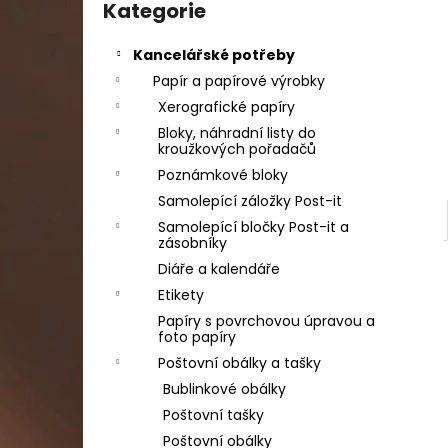
DAHLE LAMINÁTOR 70103, A3, 2 VÁLCE
kategorie
Kategorie
l
1 990 Kč
Původně:
2 667 Kč
Kancelářské potřeby
Papír a papírové výrobky
Xerografické papíry
Bloky, náhradní listy do
kroužkových pořadačů
Poznámkové bloky
Samolepící záložky Post-it
Samolepící bločky Post-it a
zásobníky
Diáře a kalendáře
Etikety
Papíry s povrchovou úpravou a
foto papíry
Poštovní obálky a tašky
Bublinkové obálky
Poštovní tašky
Poštovní obálky