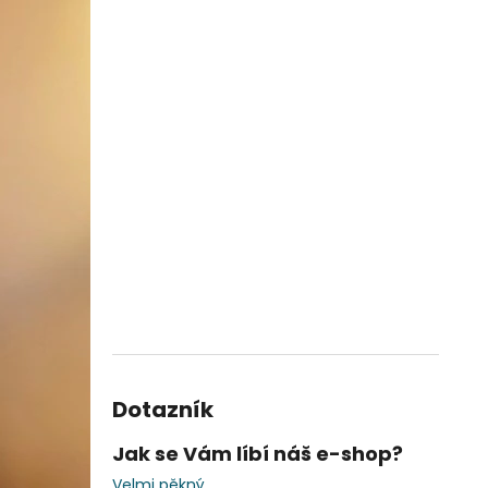
Dotazník
Jak se Vám líbí náš e-shop?
Velmi pěkný