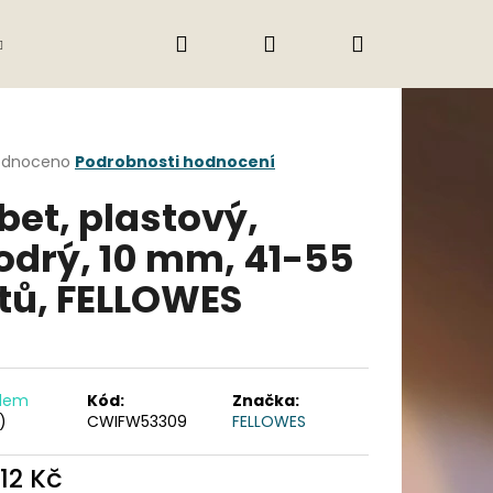
Hledat
Přihlášení
Nákupní
Gastro
Obchodní podmínky
Jak nak
košík
rné
odnoceno
Podrobnosti hodnocení
cení
bet, plastový,
ktu
drý, 10 mm, 41-55
stů, FELLOWES
ček.
adem
Kód:
Značka:
)
CWIFW53309
FELLOWES
Následující
,12 Kč