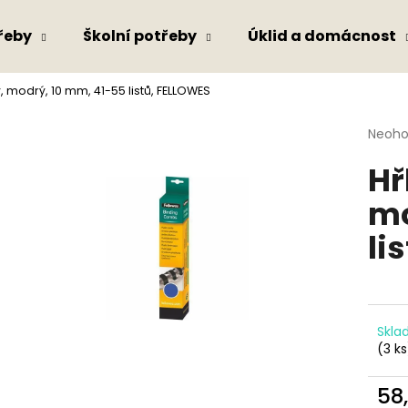
řeby
Školní potřeby
Úklid a domácnost
, modrý, 10 mm, 41-55 listů, FELLOWES
Co potřebujete najít?
Průmě
Neoh
hodno
Hř
produ
HLEDAT
je
mo
0,0
z
li
5
Doporučujeme
hvězdi
Skl
(3 ks
58