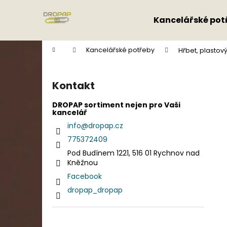
K
Přejít
na
o
Kancelářské pot
obsah
Zpět
Zpět
š
do
do
í
Domů
Kancelářské potřeby
Hřbet, plastový
k
obchodu
obchodu
P
o
Kontakt
s
t
DROPAP sortiment nejen pro Vaši
kancelář
r
info
@
dropap.cz
a
775372409
n
Pod Budínem 1221, 516 01 Rychnov nad
n
Kněžnou
í
Facebook
p
dropap_dropap
a
n
e
Přeskočit