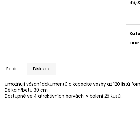
SADA SQUEEGEE ART VČETNĚ
ETIKETY SAMOLE
48,0
DĚTSKÝCH BAREV KIDS ART ARTISTS,
240 KS
Měr
KREUL
cena
99 Kč
349 Kč
Kate
EAN
:
Popis
Diskuze
Umožňují vázaní dokumentů o kapacitě vazby až 120 listů fo
Délka hřbetu 30 cm
Dostupné ve 4 atraktivních barvách, v balení 25 kusů.