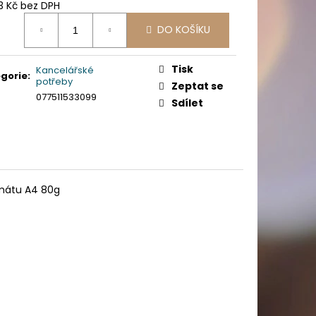
PICÍ 70X37 MM POTISK
3 Kč bez DPH
ná
DO KOŠÍKU
:
Tisk
Kancelářské
gorie
:
potřeby
Zeptat se
077511533099
Sdílet
rmátu A4 80g