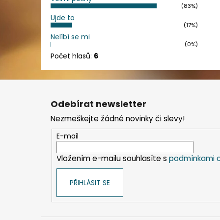
(83%)
Ujde to
(17%)
Nelíbí se mi
(0%)
Počet hlasů:
6
Z
á
Odebírat newsletter
p
Nezmeškejte žádné novinky či slevy!
a
t
E-mail
í
Vložením e-mailu souhlasíte s
podmínkami o
PŘIHLÁSIT SE