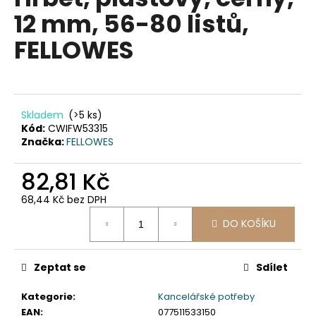
je
a
12 mm, 56-80 listů,
0,0
z
j
FELLOWES
5
í
hvězdiček.
t
?
Skladem
(>5 ks)
Kód:
CWIFW53315
Značka:
FELLOWES
HLEDAT
82,81 Kč
68,44 Kč bez DPH
Měrná
D
DO KOŠÍKU
cena:
o
p
Zeptat se
Sdílet
o
r
Kategorie
:
Kancelářské potřeby
u
EAN
:
077511533150