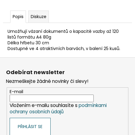
č
u
j
Popis
Diskuze
e
m
Umožňují vázaní dokumentů o kapacitě vazby až 120
e
listů formátu A4 80g
Délka hřbetu 30 cm
Dostupné ve 4 atraktivních barvách, v balení 25 kusů.
SADA
SQUEEGEE
Z
ART
VČETNĚ
á
Odebírat newsletter
DĚTSKÝCH
p
BAREV
Nezmeškejte žádné novinky či slevy!
KIDS
a
ART
t
E-mail
ARTISTS,
KREUL
í
Vložením e-mailu souhlasíte s
podmínkami
349
Kč
ochrany osobních údajů
PŘIHLÁSIT SE