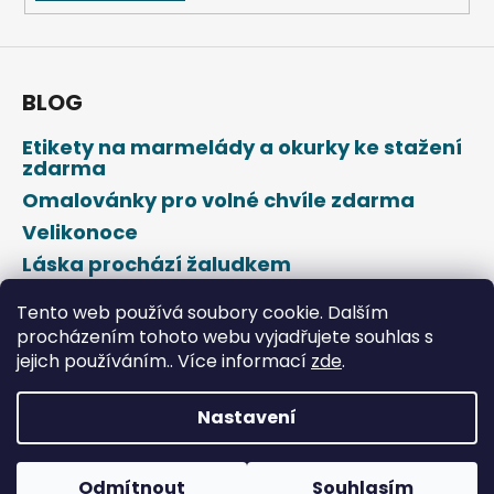
BLOG
Etikety na marmelády a okurky ke stažení
zdarma
Omalovánky pro volné chvíle zdarma
Velikonoce
Láska prochází žaludkem
Den svatého Valentýna
Tento web používá soubory cookie. Dalším
procházením tohoto webu vyjadřujete souhlas s
jejich používáním.. Více informací
zde
.
Nastavení
Vytvořil Shoptet
Odmítnout
Souhlasím
Copyright 2026
DROPAP
. Všechna práva vyhrazena.