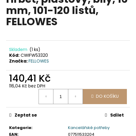
je
a
mm, 101-120 listů,
0,0
z
j
FELLOWES
5
í
hvězdiček.
t
?
Skladem
(1 ks)
Kód:
CWIFW53320
Značka:
FELLOWES
HLEDAT
140,41 Kč
116,04 Kč bez DPH
Měrná
D
DO KOŠÍKU
cena:
o
p
Zeptat se
Sdílet
o
r
Kategorie
:
Kancelářské potřeby
u
EAN
:
077511533204