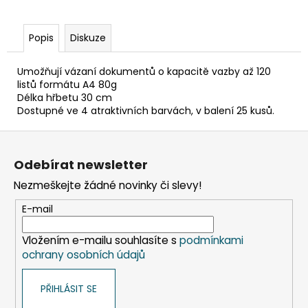
č
u
j
Popis
Diskuze
e
m
Umožňují vázaní dokumentů o kapacitě vazby až 120
e
listů formátu A4 80g
Délka hřbetu 30 cm
Dostupné ve 4 atraktivních barvách, v balení 25 kusů.
ETIKETY
SAMOLEPICÍ
Z
70X37
MM
á
Odebírat newsletter
POTISK
p
240
Nezmeškejte žádné novinky či slevy!
KS
a
99
t
E-mail
Kč
í
Vložením e-mailu souhlasíte s
podmínkami
ochrany osobních údajů
PŘIHLÁSIT SE