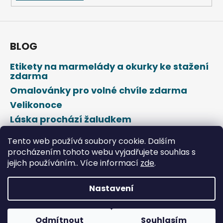
BLOG
Etikety na marmelády a okurky ke stažení
zdarma
Omalovánky pro volné chvíle zdarma
Velikonoce
Láska prochází žaludkem
Den svatého Valentýna
Tento web používá soubory cookie. Dalším
procházením tohoto webu vyjadřujete souhlas s
jejich používáním.. Více informací
zde
.
Nastavení
Vytvořil Shoptet
Odmítnout
Souhlasím
Copyright 2026
DROPAP
. Všechna práva vyhrazena.