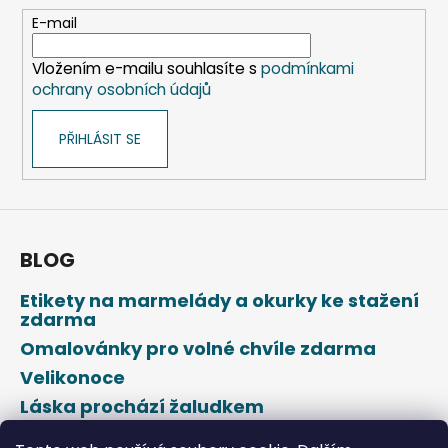
t
E-mail
í
Vložením e-mailu souhlasíte s
podmínkami
ochrany osobních údajů
PŘIHLÁSIT SE
BLOG
Etikety na marmelády a okurky ke stažení
zdarma
Omalovánky pro volné chvíle zdarma
Velikonoce
Láska prochází žaludkem
Den svatého Valentýna