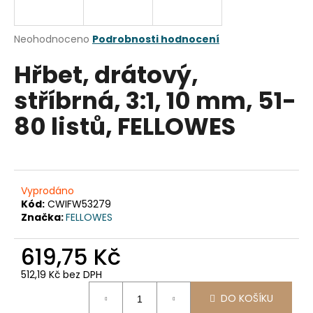
a
j
Průměrné
Neohodnoceno
Podrobnosti hodnocení
í
hodnocení
Hřbet, drátový,
produktu
t
je
?
stříbrná, 3:1, 10 mm, 51-
0,0
z
80 listů, FELLOWES
5
hvězdiček.
HLEDAT
Vyprodáno
Kód:
CWIFW53279
Značka:
FELLOWES
D
o
619,75 Kč
p
o
512,19 Kč bez DPH
r
Měrná
u
DO KOŠÍKU
cena: