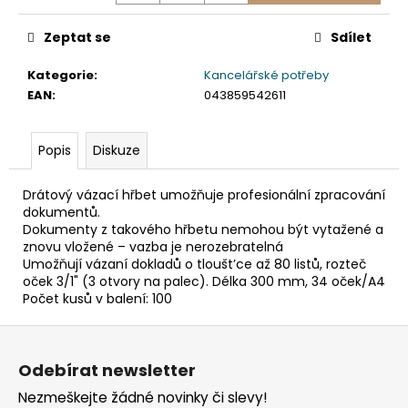
č
u
Zeptat se
Sdílet
j
e
Kategorie
:
Kancelářské potřeby
m
EAN
:
043859542611
e
Popis
Diskuze
ETIKETA,
70X37
MM,
Drátový vázací hřbet umožňuje profesionální zpracování
240
dokumentů.
KS/
Dokumenty z takového hřbetu nemohou být vytažené a
BAL.
znovu vložené – vazba je nerozebratelná
59
Umožňují vázaní dokladů o tloušt’ce až 80 listů, rozteč
Kč
oček 3/1" (3 otvory na palec). Délka 300 mm, 34 oček/A4
Počet kusů v balení: 100
Z
á
Odebírat newsletter
p
Nezmeškejte žádné novinky či slevy!
a