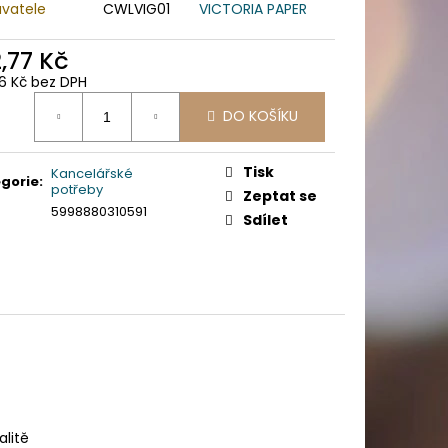
MM, 240 KS/ BAL.
vatele
CWLVIG01
VICTORIA PAPER
2,77 Kč
26 Kč bez DPH
ná
DO KOŠÍKU
:
Tisk
Kancelářské
gorie
:
potřeby
Zeptat se
5998880310591
Sdílet
alitě