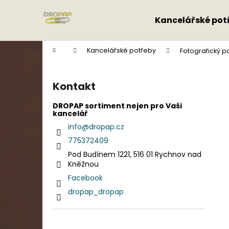
K
Přejít
na
o
Kancelářské pot
obsah
Zpět
Zpět
š
do
do
í
Domů
Kancelářské potřeby
Fotografický pa
k
obchodu
obchodu
P
o
Kontakt
s
t
DROPAP sortiment nejen pro Vaši
kancelář
r
info
@
dropap.cz
a
775372409
n
Pod Budínem 1221, 516 01 Rychnov nad
n
Kněžnou
í
Facebook
p
dropap_dropap
a
n
e
Přeskočit