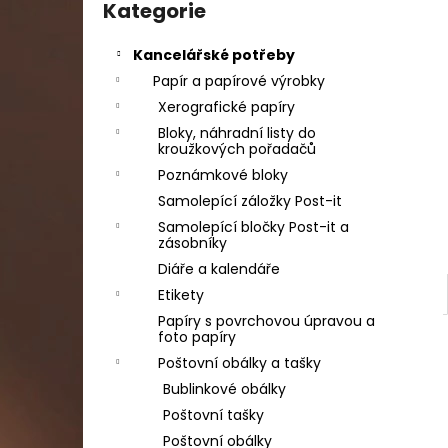
SADA SQUEEGEE ART VČETNĚ
kategorie
Kategorie
l
DĚTSKÝCH BAREV KIDS ART ARTISTS,
KREUL
Kancelářské potřeby
349 Kč
Papír a papírové výrobky
Xerografické papíry
Bloky, náhradní listy do
kroužkových pořadačů
Poznámkové bloky
Samolepící záložky Post-it
Samolepící bločky Post-it a
zásobníky
Diáře a kalendáře
Etikety
Papíry s povrchovou úpravou a
foto papíry
Poštovní obálky a tašky
Bublinkové obálky
Poštovní tašky
Poštovní obálky