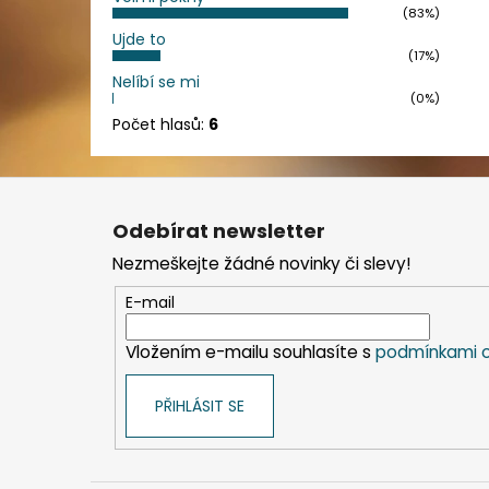
(83%)
Ujde to
(17%)
Nelíbí se mi
(0%)
Počet hlasů:
6
Z
á
Odebírat newsletter
p
Nezmeškejte žádné novinky či slevy!
a
t
E-mail
í
Vložením e-mailu souhlasíte s
podmínkami o
PŘIHLÁSIT SE