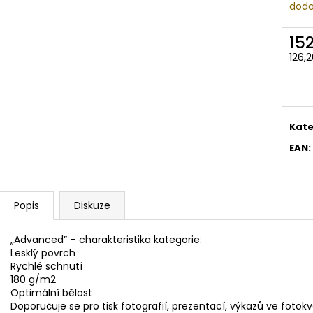
ETIKETY SAMOLEPICÍ 70X37 MM POTISK
ETIKETA, 70X37 
doda
240 KS
59 Kč
99 Kč
15
126,
Měr
cena
Kate
EAN
:
Popis
Diskuze
„Advanced” – charakteristika kategorie:
Lesklý povrch
Rychlé schnutí
180 g/m2
Optimální bělost
Doporučuje se pro tisk fotografií, prezentací, výkazů ve fotokv