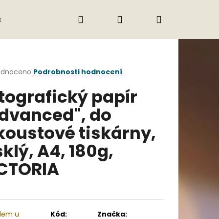
Hledat
Přihlášení
Nákupní
Gastro
Obchodní podmínky
Jak nak
košík
rné
odnoceno
Podrobnosti hodnocení
cení
tografický papír
ktu
dvanced", do
koustové tiskárny,
ček.
sklý, A4, 180g,
CTORIA
Následující
dem u
Kód:
Značka: