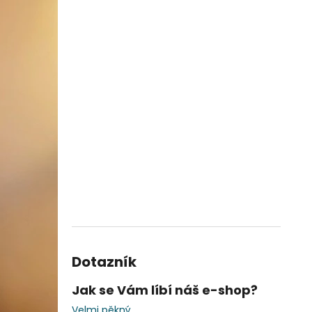
Dotazník
Jak se Vám líbí náš e-shop?
Velmi pěkný