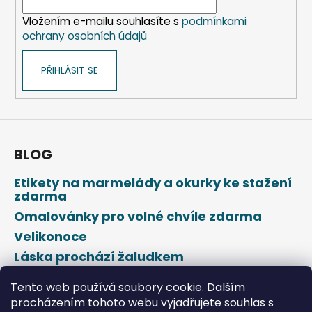
í
Vložením e-mailu souhlasíte s
podmínkami
ochrany osobních údajů
PŘIHLÁSIT SE
BLOG
Etikety na marmelády a okurky ke stažení
zdarma
Omalovánky pro volné chvíle zdarma
Velikonoce
Láska prochází žaludkem
Den svatého Valentýna
Tento web používá soubory cookie. Dalším
procházením tohoto webu vyjadřujete souhlas s