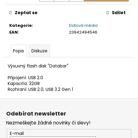
č
u
Zeptat se
Sdílet
j
e
Kategorie
:
Datová média
m
EAN
:
23942494546
e
Popis
Diskuze
DAHLE
LAMINÁTOR
70103,
Výsuvný flash disk "Databar"
A3,
2
Připojení: USB 2.0
VÁLCE
Kapacita: 32GB
1
Rozhraní: USB 2.0, USB 3.2 Gen 1
990
Kč
Z
Původně:
2
á
Odebírat newsletter
667
p
Kč
Nezmeškejte žádné novinky či slevy!
a
t
E-mail