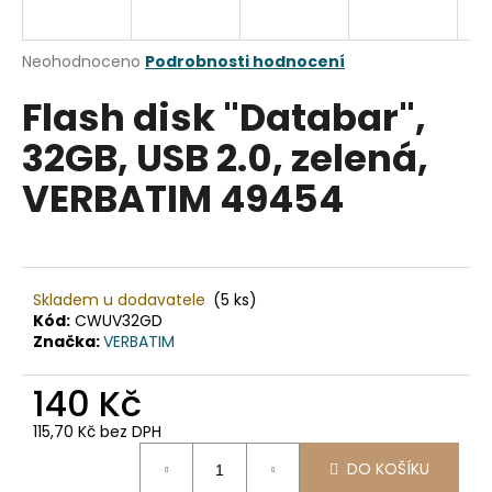
a
j
Průměrné
Neohodnoceno
Podrobnosti hodnocení
í
hodnocení
Flash disk "Databar",
produktu
t
je
?
32GB, USB 2.0, zelená,
0,0
z
VERBATIM 49454
5
hvězdiček.
HLEDAT
Skladem u dodavatele
(5 ks)
Kód:
CWUV32GD
Značka:
VERBATIM
D
o
140 Kč
p
o
115,70 Kč bez DPH
r
Měrná
u
DO KOŠÍKU
cena: