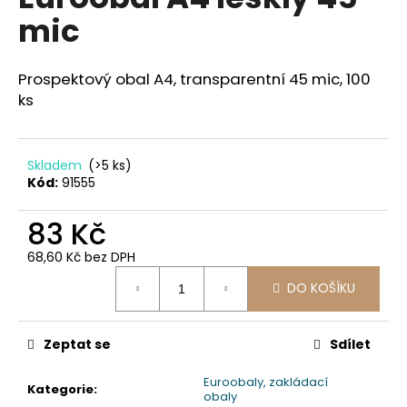
je
a
mic
0,0
z
j
5
í
hvězdiček.
Prospektový obal A4, transparentní 45 mic, 100
t
ks
?
Skladem
(>5 ks)
Kód:
91555
HLEDAT
83 Kč
68,60 Kč bez DPH
Měrná
D
DO KOŠÍKU
cena:
o
p
Zeptat se
Sdílet
o
r
Euroobaly, zakládací
u
Kategorie
:
obaly