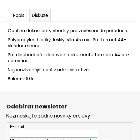
č
u
j
Popis
Diskuze
e
m
Obal na dokumenty vhodný pro zavěšení do pořadače.
e
Polypropylen hladký, lesklý, síla 45 mic. Pro formát A4-
vkládání shora.
TABULE
Pro dlouhodobé skladování dokumentů formátu A4 bez
BÍLÁ
děrování.
MAGNETICKÁ
25
Nejpoužívanější obal v administrativě.
X
Balení: 100 ks
35
CM
+
Z
POPISOVAČ
á
+
Odebírat newsletter
MAGNETKY
p
65
Nezmeškejte žádné novinky či slevy!
a
Kč
t
E-mail
í