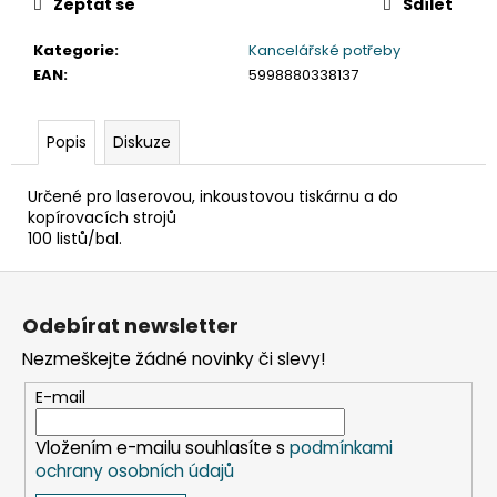
č
Zeptat se
Sdílet
u
j
Kategorie
:
Kancelářské potřeby
e
EAN
:
5998880338137
m
e
Popis
Diskuze
ETIKETY
Určené pro laserovou, inkoustovou tiskárnu a do
SAMOLEPICÍ
kopírovacích strojů
70X37
100 listů/bal.
MM
POTISK
Z
240
KS
á
Odebírat newsletter
99
p
Kč
Nezmeškejte žádné novinky či slevy!
a
t
E-mail
í
Vložením e-mailu souhlasíte s
podmínkami
ochrany osobních údajů