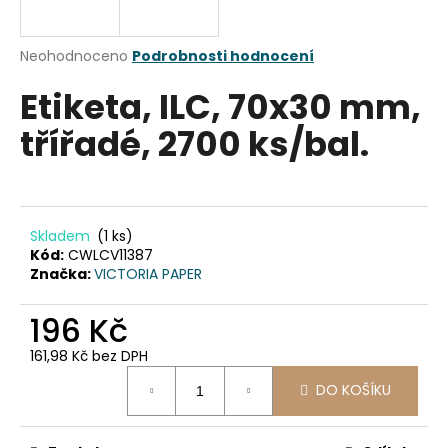
a
j
Průměrné
Neohodnoceno
Podrobnosti hodnocení
í
hodnocení
Etiketa, ILC, 70x30 mm,
produktu
t
je
?
třířadé, 2700 ks/bal.
0,0
z
5
hvězdiček.
HLEDAT
Skladem
(1 ks)
Kód:
CWLCV11387
Značka:
VICTORIA PAPER
D
196 Kč
o
161,98 Kč bez DPH
p
Měrná
o
DO KOŠÍKU
cena:
r
u