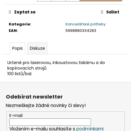
č
u
Zeptat se
Sdílet
j
e
Kategorie
:
Kancelářské potřeby
m
EAN
:
5998880334283
e
Popis
Diskuze
SLÁMKA
(BIO-
KOMPOZIT)
Určené pro laserovou, inkoustovou tiskárnu a do
ČERNÁ
kopírovacích strojů
`JUMBO`
100 listů/bal.
Ø8MM
X
Z
14CM
[100
á
KS]
Odebírat newsletter
p
108
Nezmeškejte žádné novinky či slevy!
a
Kč
t
E-mail
í
Vložením e-mailu souhlasíte s
podmínkami