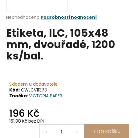
a
j
Průměrné
Neohodnoceno
Podrobnosti hodnocení
í
hodnocení
Etiketa, ILC, 105x48
produktu
t
je
?
mm, dvouřadé, 1200
0,0
z
ks/bal.
5
hvězdiček.
HLEDAT
Skladem u dodavatele
Kód:
CWLCV11373
Značka:
VICTORIA PAPER
D
o
196 Kč
p
o
161,98 Kč bez DPH
r
Měrná
u
DO KOŠÍKU
cena: