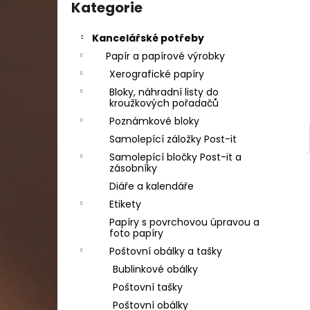
DAHLE LAMINÁTOR 70103, A3, 2 VÁLCE
kategorie
Kategorie
l
1 990 Kč
Původně:
2 667 Kč
Kancelářské potřeby
Papír a papírové výrobky
Xerografické papíry
Bloky, náhradní listy do
kroužkových pořadačů
Poznámkové bloky
Samolepící záložky Post-it
Samolepící bločky Post-it a
zásobníky
Diáře a kalendáře
Etikety
Papíry s povrchovou úpravou a
foto papíry
Poštovní obálky a tašky
Bublinkové obálky
Poštovní tašky
Poštovní obálky