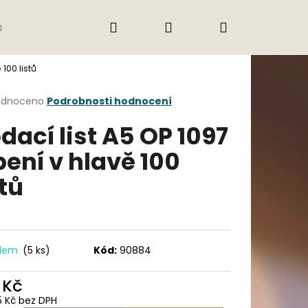
Hledat
Přihlášení
Nákupní
Gastro
Obchodní podmínky
Jak nak
100 listů
košík
rné
odnoceno
Podrobnosti hodnocení
cení
dací list A5 OP 1097
ktu
pení v hlavě 100
stů
ček.
adem
(5 ks)
Kód:
90884
Následující
 Kč
5 Kč bez DPH