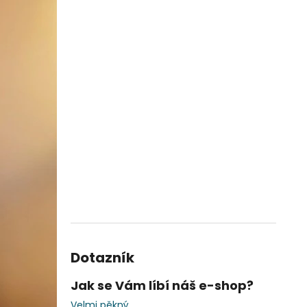
Dotazník
Jak se Vám líbí náš e-shop?
Velmi pěkný