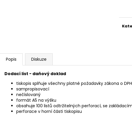
SADA SQUEEGEE ART VČETNĚ
ETIKETY SAMOLE
Měr
DĚTSKÝCH BAREV KIDS ART ARTISTS,
240 KS
cena
KREUL
99 Kč
349 Kč
Kate
Popis
Diskuze
Dodací list - daňový doklad
tiskopis splňuje všechny platné požadavky zákona o DPH
sampropisovací
nečíslovaný
formát A5 na výšku
obsahuje 100 listů odtržitelných perforací, se zakládac
perforace v horní části tiskopisu