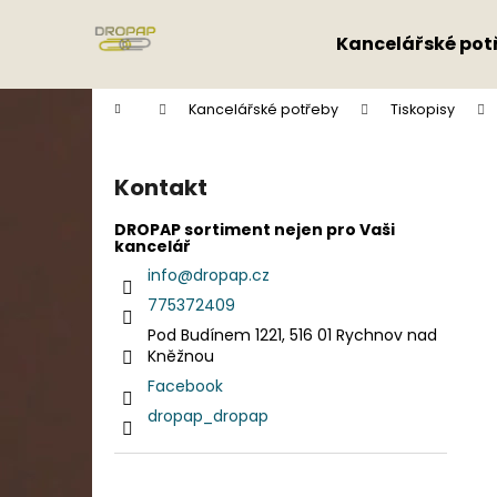
K
Přejít
na
o
Kancelářské pot
obsah
Zpět
Zpět
š
do
do
í
Domů
Kancelářské potřeby
Tiskopisy
k
obchodu
obchodu
P
o
Kontakt
s
t
DROPAP sortiment nejen pro Vaši
kancelář
r
info
@
dropap.cz
a
775372409
n
Pod Budínem 1221, 516 01 Rychnov nad
n
Kněžnou
í
Facebook
p
dropap_dropap
a
n
e
Přeskočit