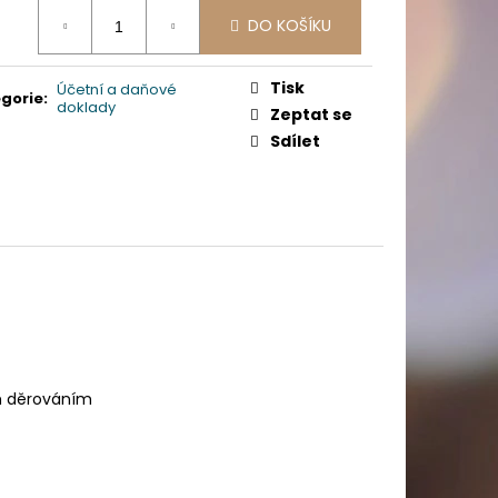
PICÍ 70X37 MM POTISK
ná
DO KOŠÍKU
:
Tisk
Účetní a daňové
gorie
:
doklady
Zeptat se
Sdílet
ím děrováním