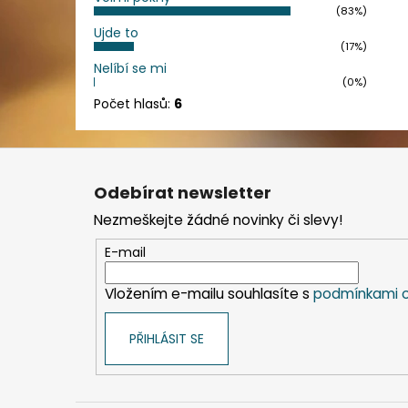
(83%)
Ujde to
(17%)
Nelíbí se mi
(0%)
Počet hlasů:
6
Z
á
Odebírat newsletter
p
Nezmeškejte žádné novinky či slevy!
a
t
E-mail
í
Vložením e-mailu souhlasíte s
podmínkami o
PŘIHLÁSIT SE