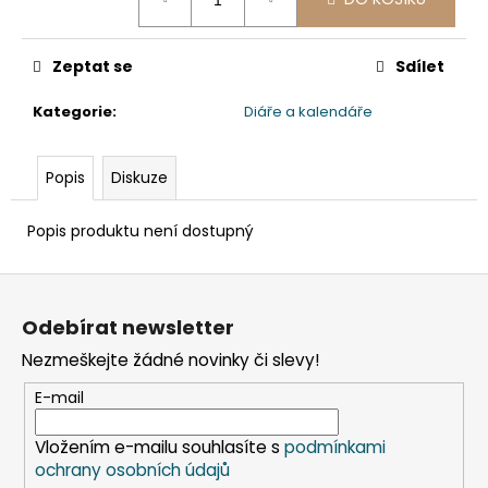
č
cena:
u
j
Zeptat se
Sdílet
e
m
Kategorie
:
Diáře a kalendáře
e
Popis
Diskuze
KELÍMEK
(RPET)
ČIRÝ
Popis produktu není dostupný
Ø95MM
0,3L
[50
Z
KS]
á
Odebírat newsletter
98
p
Kč
Nezmeškejte žádné novinky či slevy!
a
t
E-mail
í
Vložením e-mailu souhlasíte s
podmínkami
ochrany osobních údajů