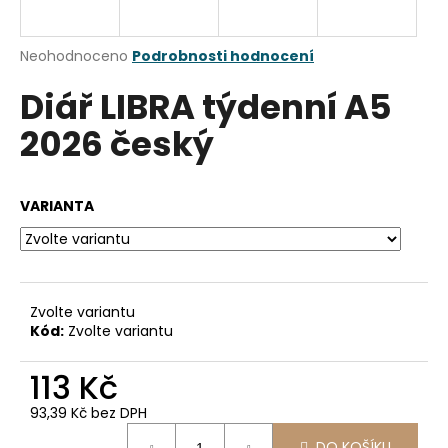
a
j
Průměrné
Neohodnoceno
Podrobnosti hodnocení
í
hodnocení
Diář LIBRA týdenní A5
produktu
t
je
?
2026 český
0,0
z
5
hvězdiček.
VARIANTA
HLEDAT
Zvolte variantu
D
Kód:
Zvolte variantu
o
p
113 Kč
o
r
93,39 Kč bez DPH
u
Měrná
DO KOŠÍKU