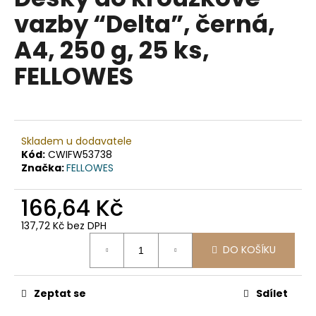
je
a
vazby “Delta”, černá,
0,0
z
j
A4, 250 g, 25 ks,
5
í
hvězdiček.
FELLOWES
t
?
Skladem u dodavatele
Kód:
CWIFW53738
HLEDAT
Značka:
FELLOWES
166,64 Kč
D
137,72 Kč bez DPH
o
Měrná
DO KOŠÍKU
cena:
p
o
r
Zeptat se
Sdílet
u