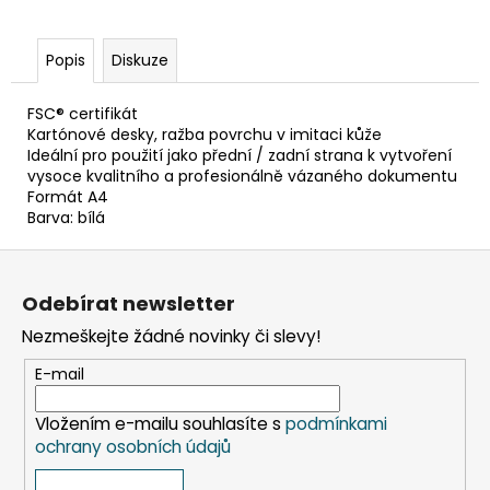
č
u
j
Popis
Diskuze
e
m
FSC® certifikát
e
Kartónové desky, ražba povrchu v imitaci kůže
Ideální pro použití jako přední / zadní strana k vytvoření
vysoce kvalitního a profesionálně vázaného dokumentu
ETIKETY
Formát A4
SAMOLEPICÍ
Barva: bílá
70X37
MM
Z
POTISK
240
á
KS
Odebírat newsletter
p
99
Nezmeškejte žádné novinky či slevy!
a
Kč
t
E-mail
í
Vložením e-mailu souhlasíte s
podmínkami
ochrany osobních údajů