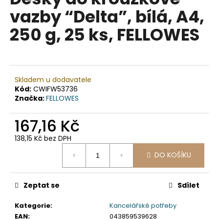
je
a
vazby “Delta”, bílá, A4,
0,0
z
j
250 g, 25 ks, FELLOWES
5
í
hvězdiček.
t
?
Skladem u dodavatele
Kód:
CWIFW53736
Značka:
FELLOWES
HLEDAT
167,16 Kč
138,15 Kč bez DPH
Měrná
D
DO KOŠÍKU
cena:
o
p
Zeptat se
Sdílet
o
r
Kategorie
:
Kancelářské potřeby
u
EAN
:
043859539628