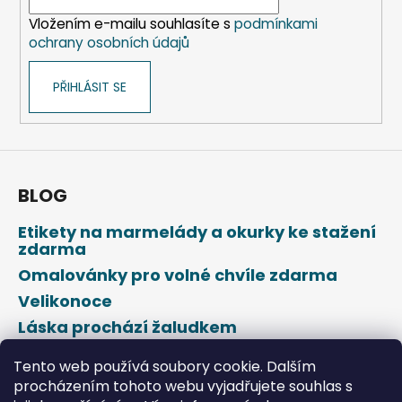
í
Vložením e-mailu souhlasíte s
podmínkami
ochrany osobních údajů
PŘIHLÁSIT SE
BLOG
Etikety na marmelády a okurky ke stažení
zdarma
Omalovánky pro volné chvíle zdarma
Velikonoce
Láska prochází žaludkem
Den svatého Valentýna
Tento web používá soubory cookie. Dalším
procházením tohoto webu vyjadřujete souhlas s