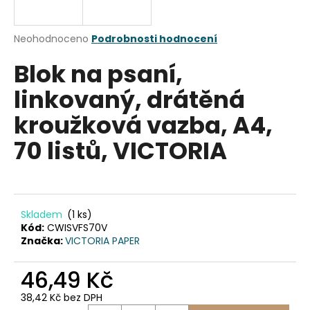
a
j
Průměrné
Neohodnoceno
Podrobnosti hodnocení
í
hodnocení
Blok na psaní,
produktu
t
je
?
linkovaný, drátěná
0,0
z
kroužková vazba, A4,
5
hvězdiček.
70 listů, VICTORIA
HLEDAT
Skladem
(1 ks)
D
Kód:
CWISVFS70V
o
Značka:
VICTORIA PAPER
p
o
46,49 Kč
r
u
38,42 Kč bez DPH
Měrná