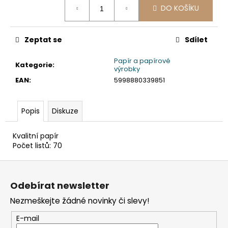
č
DO KOŠÍKU
cena:
u
j
e
Zeptat se
Sdílet
m
e
Papír a papírové
Kategorie
:
výrobky
EAN
:
5998880339851
KELÍMEK
(RPET)
ČIRÝ
Popis
Diskuze
Ø95MM
0,3L
[50
Kvalitní papír
KS]
Počet listů: 70
98
Kč
Z
á
Odebírat newsletter
p
Nezmeškejte žádné novinky či slevy!
a
t
E-mail