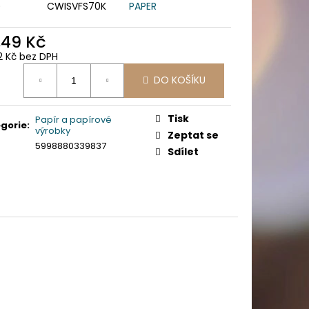
PICÍ 70X37 MM POTISK
)
CWISVFS70K
PAPER
,49 Kč
2 Kč bez DPH
ná
DO KOŠÍKU
:
Tisk
Papír a papírové
gorie
:
výrobky
Zeptat se
5998880339837
Sdílet