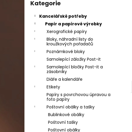
DAHLE LAMINÁTOR 70103, A3, 2 VÁLCE
kategorie
Kategorie
l
1 990 Kč
Původně:
2 667 Kč
Kancelářské potřeby
Papír a papírové výrobky
Xerografické papíry
Bloky, náhradní listy do
kroužkových pořadačů
Poznámkové bloky
Samolepící záložky Post-it
Samolepící bločky Post-it a
zásobníky
Diáře a kalendáře
Etikety
Papíry s povrchovou úpravou a
foto papíry
Poštovní obálky a tašky
Bublinkové obálky
Poštovní tašky
Poštovní obálky