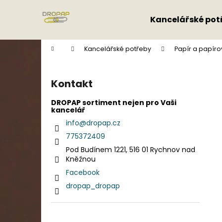
K
Přejít
na
o
Kancelářské pot
obsah
Zpět
Zpět
š
do
do
í
Domů
Kancelářské potřeby
Papír a papíro
k
obchodu
obchodu
P
o
Kontakt
s
t
DROPAP sortiment nejen pro Vaši
kancelář
r
info
@
dropap.cz
a
775372409
n
Pod Budínem 1221, 516 01 Rychnov nad
n
Kněžnou
í
Facebook
p
dropap_dropap
a
n
e
Přeskočit