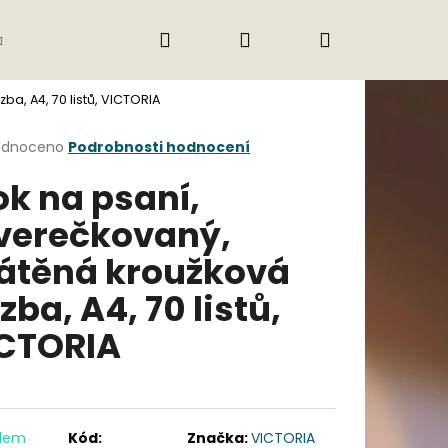
Hledat
Přihlášení
Nákupní
Gastro
Obchodní podmínky
Jak nak
a, A4, 70 listů, VICTORIA
košík
rné
odnoceno
Podrobnosti hodnocení
cení
ok na psaní,
ktu
verečkovaný,
átěná kroužková
ček.
zba, A4, 70 listů,
CTORIA
Následující
adem
Kód:
Značka:
VICTORIA