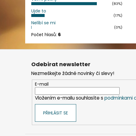
(83%)
Ujde to
(17%)
Nelíbí se mi
(0%)
Počet hlasů:
6
Z
á
Odebírat newsletter
p
Nezmeškejte žádné novinky či slevy!
a
t
E-mail
í
Vložením e-mailu souhlasíte s
podmínkami o
PŘIHLÁSIT SE