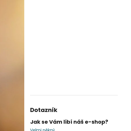
Dotazník
Jak se Vám líbí náš e-shop?
Velmi pěkný