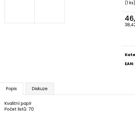
SADA SQUEEGEE ART VČETNĚ
ETIKETY SAMOLE
(1 ks
DĚTSKÝCH BAREV KIDS ART ARTISTS,
240 KS
KREUL
99 Kč
46
349 Kč
38,4
Měr
cena
Kate
EAN
:
Popis
Diskuze
Kvalitní papír
Počet listů: 70