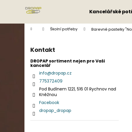
K
Přejít
na
o
Kancelářské pot
obsah
Zpět
Zpět
š
do
do
í
Domů
Školní potřeby
Barevné pastelky "Nor
k
obchodu
obchodu
P
o
Kontakt
s
t
DROPAP sortiment nejen pro Vaši
kancelář
r
info
@
dropap.cz
a
775372409
n
Pod Budínem 1221, 516 01 Rychnov nad
n
Kněžnou
í
Facebook
p
dropap_dropap
a
n
e
Přeskočit