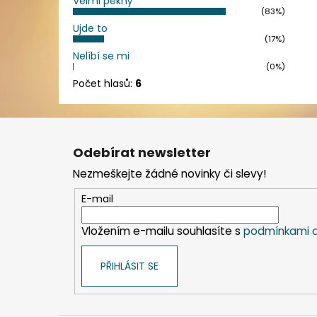
Velmi pěkný
(83%)
Ujde to
(17%)
Nelíbí se mi
(0%)
Počet hlasů:
6
Z
á
Odebírat newsletter
p
Nezmeškejte žádné novinky či slevy!
a
t
E-mail
í
Vložením e-mailu souhlasíte s
podmínkami o
PŘIHLÁSIT SE