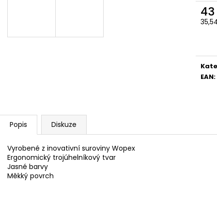
SADA SQUEEGEE ART VČETNĚ
ETIKETY SAMOLE
43
DĚTSKÝCH BAREV KIDS ART ARTISTS,
240 KS
KREUL
35,5
99 Kč
Měr
349 Kč
cena
Kate
EAN
:
Popis
Diskuze
Vyrobené z inovativní suroviny Wopex
Ergonomický trojúhelníkový tvar
Jasné barvy
Měkký povrch