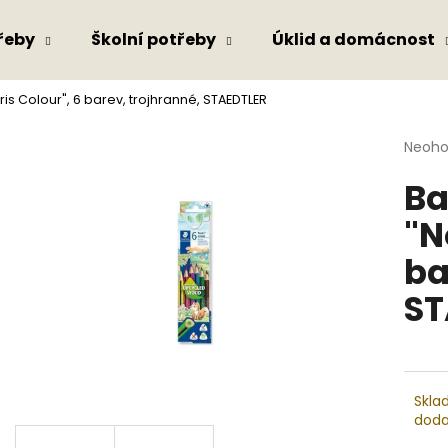
řeby
Školní potřeby
Úklid a domácnost
is Colour", 6 barev, trojhranné, STAEDTLER
Co potřebujete najít?
Průmě
Neoh
hodno
Ba
produ
HLEDAT
je
"N
0,0
z
ba
5
Doporučujeme
hvězdi
ST
Skla
doda