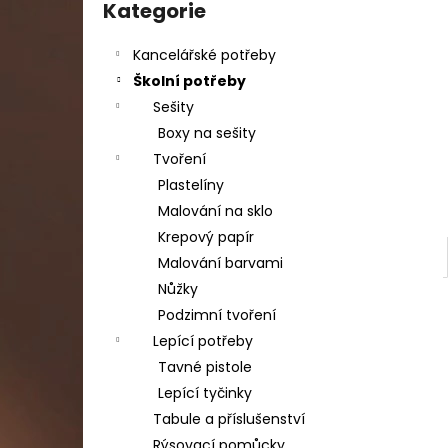
DAHLE LAMINÁTOR 70103, A3, 2 VÁLCE
kategorie
Kategorie
l
1 990 Kč
Původně:
2 667 Kč
Kancelářské potřeby
Školní potřeby
Sešity
Boxy na sešity
Tvoření
Plastelíny
Malování na sklo
Krepový papír
Malování barvami
Nůžky
Podzimní tvoření
Lepící potřeby
Tavné pistole
Lepící tyčinky
Tabule a příslušenství
Rýsovací pomůcky