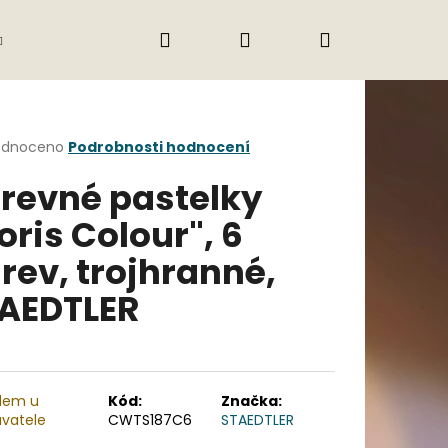
Hledat
Přihlášení
Nákupní
Gastro
Obchodní podmínky
Jak nak
košík
rné
odnoceno
Podrobnosti hodnocení
cení
revné pastelky
ktu
oris Colour", 6
rev, trojhranné,
ček.
AEDTLER
Následující
dem u
Kód:
Značka:
vatele
CWTS187C6
STAEDTLER