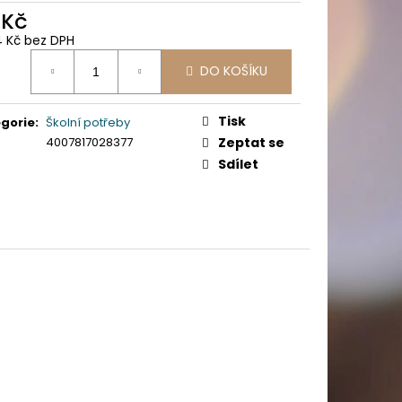
PICÍ 70X37 MM POTISK
 Kč
4 Kč bez DPH
ná
DO KOŠÍKU
:
Tisk
gorie
:
Školní potřeby
4007817028377
Zeptat se
Sdílet