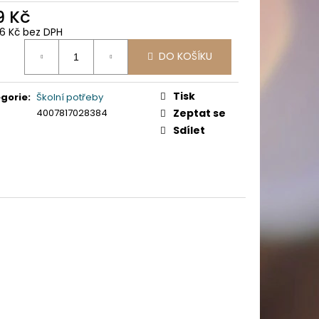
PICÍ 70X37 MM POTISK
9 Kč
26 Kč bez DPH
ná
DO KOŠÍKU
:
Tisk
gorie
:
Školní potřeby
4007817028384
Zeptat se
Sdílet