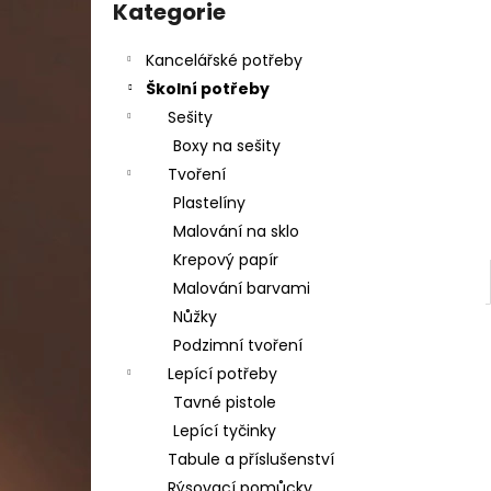
DAHLE LAMINÁTOR 70103, A3, 2 VÁLCE
kategorie
Kategorie
l
1 990 Kč
Původně:
2 667 Kč
Kancelářské potřeby
Školní potřeby
Sešity
Boxy na sešity
Tvoření
Plastelíny
Malování na sklo
Krepový papír
Malování barvami
Nůžky
Podzimní tvoření
Lepící potřeby
Tavné pistole
Lepící tyčinky
Tabule a příslušenství
Rýsovací pomůcky