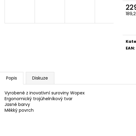
SADA SQUEEGEE ART VČETNĚ
ETIKETY SAMOLE
22
DĚTSKÝCH BAREV KIDS ART ARTISTS,
240 KS
KREUL
189,
99 Kč
Měr
349 Kč
cena
Kate
EAN
:
Popis
Diskuze
Vyrobené z inovativní suroviny Wopex
Ergonomický trojúhelníkový tvar
Jasné barvy
Měkký povrch