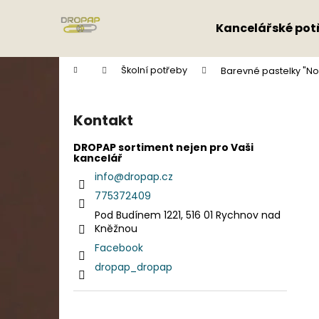
K
Přejít
na
o
Kancelářské pot
obsah
Zpět
Zpět
š
do
do
í
Domů
Školní potřeby
Barevné pastelky "Nor
k
obchodu
obchodu
P
o
Kontakt
s
t
DROPAP sortiment nejen pro Vaši
kancelář
r
info
@
dropap.cz
a
775372409
n
Pod Budínem 1221, 516 01 Rychnov nad
n
Kněžnou
í
Facebook
p
dropap_dropap
a
n
e
Přeskočit