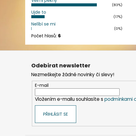
Velmi pěkný
(83%)
Ujde to
(17%)
Nelíbí se mi
(0%)
Počet hlasů:
6
Z
á
Odebírat newsletter
p
Nezmeškejte žádné novinky či slevy!
a
t
E-mail
í
Vložením e-mailu souhlasíte s
podmínkami o
PŘIHLÁSIT SE