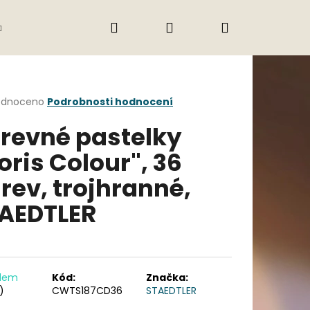
Hledat
Přihlášení
Nákupní
Gastro
Obchodní podmínky
Jak nak
košík
rné
odnoceno
Podrobnosti hodnocení
cení
revné pastelky
ktu
oris Colour", 36
rev, trojhranné,
ček.
AEDTLER
Následující
adem
Kód:
Značka:
)
CWTS187CD36
STAEDTLER