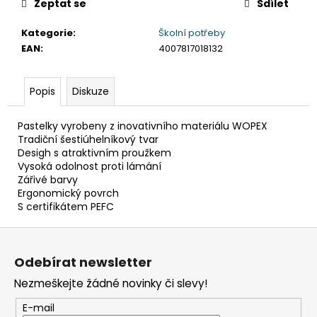
č
Zeptat se
Sdílet
u
j
Kategorie
:
Školní potřeby
e
EAN
:
4007817018132
m
e
Popis
Diskuze
KELÍMEK
Pastelky vyrobeny z inovativního materiálu WOPEX
(RPET)
Tradiční šestiúhelníkový tvar
ČIRÝ
Desigh s atraktivním proužkem
Ø95MM
Vysoká odolnost proti lámání
0,3L
Zářivé barvy
[50
KS]
Ergonomický povrch
S certifikátem PEFC
98
Kč
Z
á
Odebírat newsletter
p
Nezmeškejte žádné novinky či slevy!
a
t
E-mail