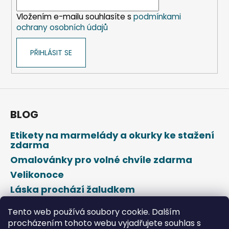
í
Vložením e-mailu souhlasíte s
podmínkami
ochrany osobních údajů
PŘIHLÁSIT SE
BLOG
Etikety na marmelády a okurky ke stažení
zdarma
Omalovánky pro volné chvíle zdarma
Velikonoce
Láska prochází žaludkem
Den svatého Valentýna
Tento web používá soubory cookie. Dalším
procházením tohoto webu vyjadřujete souhlas s