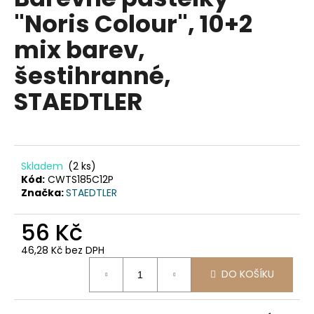
je
a
"Noris Colour", 10+2
0,0
z
j
mix barev,
5
í
hvězdiček.
šestihranné,
t
?
STAEDTLER
HLEDAT
Skladem
(2 ks)
Kód:
CWTS185C12P
Značka:
STAEDTLER
D
56 Kč
o
46,28 Kč bez DPH
p
Měrná
o
DO KOŠÍKU
cena:
r
u