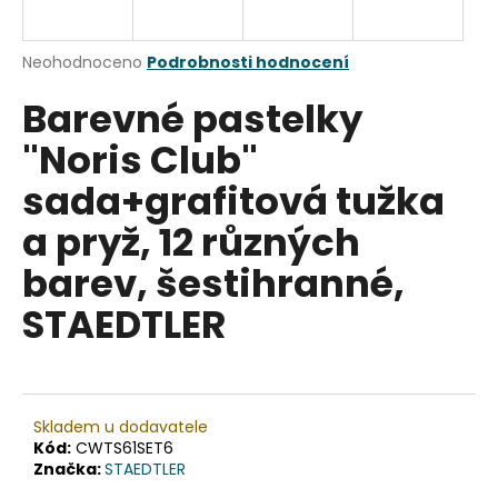
a
j
Průměrné
Neohodnoceno
Podrobnosti hodnocení
í
hodnocení
Barevné pastelky
produktu
t
je
?
"Noris Club"
0,0
z
sada+grafitová tužka
5
hvězdiček.
a pryž, 12 různých
HLEDAT
barev, šestihranné,
STAEDTLER
D
o
p
o
Skladem u dodavatele
Kód:
CWTS61SET6
r
Značka:
STAEDTLER
u