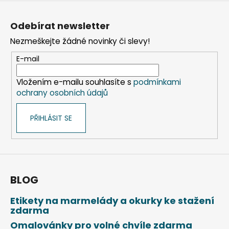
Z
á
Odebírat newsletter
p
Nezmeškejte žádné novinky či slevy!
a
t
E-mail
í
Vložením e-mailu souhlasíte s
podmínkami
ochrany osobních údajů
PŘIHLÁSIT SE
BLOG
Etikety na marmelády a okurky ke stažení
zdarma
Omalovánky pro volné chvíle zdarma