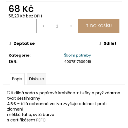
č
68 Kč
u
j
56,20 Kč bez DPH
e
Měrná
m
DO KOŠÍKU
cena:
e
Zeptat se
Sdílet
PAPÍROVÝ
KELÍMEK
Kategorie
:
Školní potřeby
KRAFT
EAN
:
4007817609019
Ø90MM
510ML
`XL:
0,4L/16OZ`
Popis
Diskuze
[50
KS]
12ti dílná sada v papírové krabičce + tužky a pryž zdarma
76
tvar: šestihranný
Kč
A·B·S – bílá ochranná vrstva zvyšuje odolnost proti
Původně:
zlomení
99
měkká tuha, sytá barva
Kč
s certifikátem PEFC