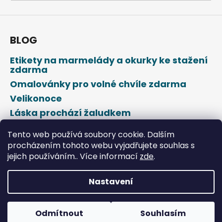
a
j
í
BLOG
t
Etikety na marmelády a okurky ke stažení
?
zdarma
Omalovánky pro volné chvíle zdarma
Velikonoce
Láska prochází žaludkem
HLEDAT
Den svatého Valentýna
Tento web používá soubory cookie. Dalším
procházením tohoto webu vyjadřujete souhlas s
jejich používáním.. Více informací
zde
.
D
o
p
Nastavení
o
Vytvořil Shoptet
r
u
Odmítnout
Souhlasím
Copyright 2026
DROPAP
. Všechna práva vyhrazena.