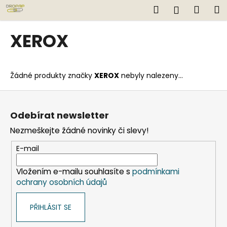
K
Přejít
Hledat
Náku
M
Přihlášen
na
o
obsah
Zpět
Zpět
košík
š
XEROX
í
C
k
o
Žádné produkty značky
XEROX
nebyly nalezeny...
p
o
Z
t
á
Odebírat newsletter
ř
p
Nezmeškejte žádné novinky či slevy!
e
a
b
t
E-mail
u
í
j
Vložením e-mailu souhlasíte s
podmínkami
ochrany osobních údajů
e
t
PŘIHLÁSIT SE
e
n