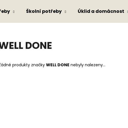
řeby
Školní potřeby
Úklid a domácnost
Co potřebujete najít?
WELL DONE
HLEDAT
Žádné produkty značky
WELL DONE
nebyly nalezeny...
Doporučujeme