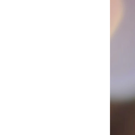
PICÍ 70X37 MM POTISK