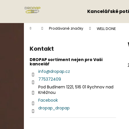
K
Přejít
na
o
Kancelářské pot
obsah
Zpět
Zpět
š
do
do
í
Domů
Prodávané značky
WELL DONE
k
obchodu
obchodu
P
o
Kontakt
s
t
DROPAP sortiment nejen pro Vaši
kancelář
r
info
@
dropap.cz
a
775372409
n
Pod Budínem 1221, 516 01 Rychnov nad
n
Kněžnou
í
Facebook
p
dropap_dropap
a
n
e
Přeskočit