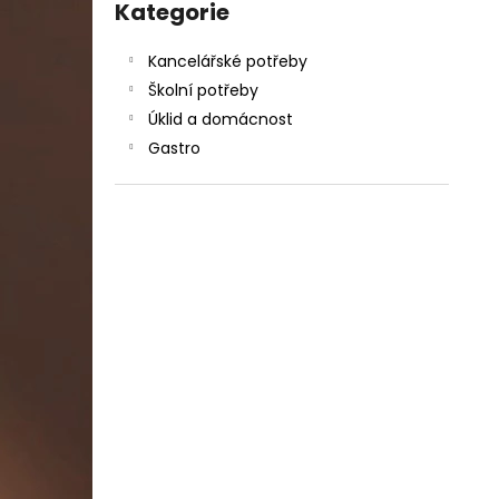
DAHLE LAMINÁTOR 70103, A3, 2 VÁLCE
kategorie
Kategorie
l
1 990 Kč
Původně:
2 667 Kč
Kancelářské potřeby
Školní potřeby
Úklid a domácnost
Gastro