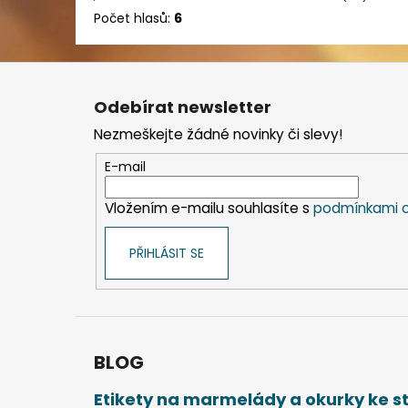
Počet hlasů:
6
Z
á
Odebírat newsletter
p
Nezmeškejte žádné novinky či slevy!
a
t
E-mail
í
Vložením e-mailu souhlasíte s
podmínkami o
PŘIHLÁSIT SE
BLOG
Etikety na marmelády a okurky ke 