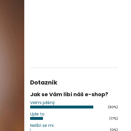
Dotazník
Jak se Vám líbí náš e-shop?
Velmi pěkný
(83%)
Ujde to
(17%)
Nelíbí se mi
(0%)