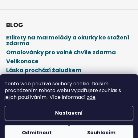
a
j
í
BLOG
t
Etikety na marmelády a okurky ke stažení
?
zdarma
Omalovánky pro volné chvíle zdarma
Velikonoce
Láska prochází žaludkem
HLEDAT
Den svatého Valentýna
Tento web používá soubory cookie. Dalším
procházením tohoto webu vyjadřujete souhlas s
jejich používáním.. Více informací
zde
.
D
o
p
Nastavení
o
Vytvořil Shoptet
r
u
Odmítnout
Souhlasím
Copyright 2026
DROPAP
. Všechna práva vyhrazena.