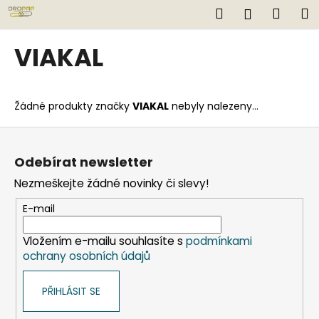
K
Přejít
Hledat
Náku
M
Přihlášen
na
o
obsah
Zpět
Zpět
košík
š
VIAKAL
í
C
k
o
Žádné produkty značky
VIAKAL
nebyly nalezeny...
p
o
Z
t
á
Odebírat newsletter
ř
p
Nezmeškejte žádné novinky či slevy!
e
a
b
t
E-mail
u
í
j
Vložením e-mailu souhlasíte s
podmínkami
ochrany osobních údajů
e
t
PŘIHLÁSIT SE
e
n