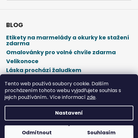
a
j
í
BLOG
t
Etikety na marmelády a okurky ke stažení
?
zdarma
Omalovánky pro volné chvíle zdarma
Velikonoce
Láska prochází žaludkem
HLEDAT
Den svatého Valentýna
Tento web používá soubory cookie. Dalším
procházením tohoto webu vyjadřujete souhlas s
jejich používáním.. Více informací
zde
.
D
o
p
Nastavení
o
Vytvořil Shoptet
r
u
Odmítnout
Souhlasím
Copyright 2026
DROPAP
. Všechna práva vyhrazena.