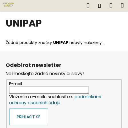
K
Přejít
Hledat
Náku
M
Přihlášen
na
o
obsah
Zpět
Zpět
košík
š
UNIPAP
í
C
k
o
Žádné produkty značky
UNIPAP
nebyly nalezeny...
p
o
Z
t
á
Odebírat newsletter
ř
p
Nezmeškejte žádné novinky či slevy!
e
a
b
t
E-mail
u
í
j
Vložením e-mailu souhlasíte s
podmínkami
ochrany osobních údajů
e
t
PŘIHLÁSIT SE
e
n