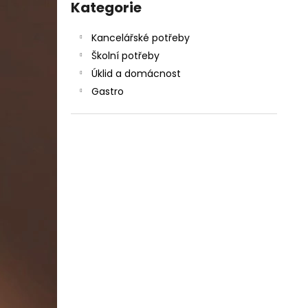
DAHLE LAMINÁTOR 70103, A3, 2 VÁLCE
kategorie
Kategorie
l
1 990 Kč
Původně:
2 667 Kč
Kancelářské potřeby
Školní potřeby
Úklid a domácnost
Gastro