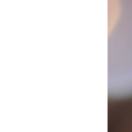
PICÍ 70X37 MM POTISK