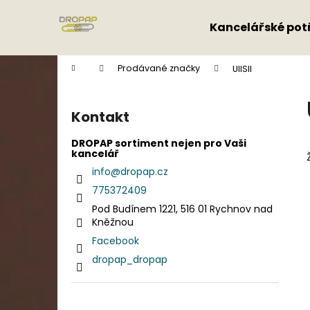
K
Přejít
na
o
Kancelářské pot
obsah
Zpět
Zpět
š
do
do
í
Domů
Prodávané značky
UIISII
k
obchodu
obchodu
P
o
Kontakt
s
t
DROPAP sortiment nejen pro Vaši
kancelář
r
info
@
dropap.cz
a
775372409
n
Pod Budínem 1221, 516 01 Rychnov nad
n
Kněžnou
í
Facebook
p
dropap_dropap
a
n
e
Přeskočit