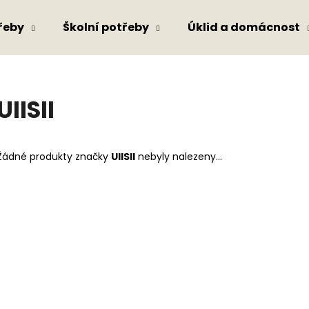
řeby
Školní potřeby
Úklid a domácnost
Co potřebujete najít?
UIISII
HLEDAT
Žádné produkty značky
UIISII
nebyly nalezeny...
Doporučujeme