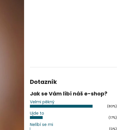
Dotazník
Jak se Vám líbí náš e-shop?
Velmi pěkný
(83%)
Ujde to
(17%)
Nelíbí se mi
(0%)