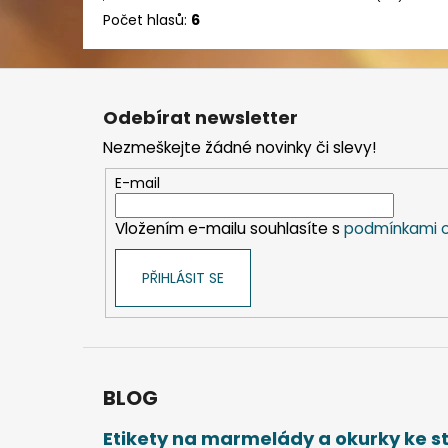
Počet hlasů:
6
Z
á
Odebírat newsletter
p
Nezmeškejte žádné novinky či slevy!
a
t
E-mail
í
Vložením e-mailu souhlasíte s
podmínkami o
PŘIHLÁSIT SE
BLOG
Etikety na marmelády a okurky ke 