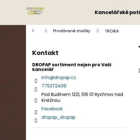
K
Přejít
na
o
Kancelářské pot
obsah
Zpět
Zpět
š
do
do
í
Domů
Prodávané značky
TROIKA
k
obchodu
obchodu
P
o
Kontakt
s
t
DROPAP sortiment nejen pro Vaši
kancelář
r
info
@
dropap.cz
a
775372409
n
Pod Budínem 1221, 516 01 Rychnov nad
n
Kněžnou
í
Facebook
p
dropap_dropap
a
n
e
Přeskočit