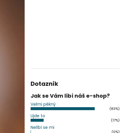
Dotazník
Jak se Vám líbí náš e-shop?
Velmi pěkný
(83%)
Ujde to
(17%)
Nelíbí se mi
(0%)