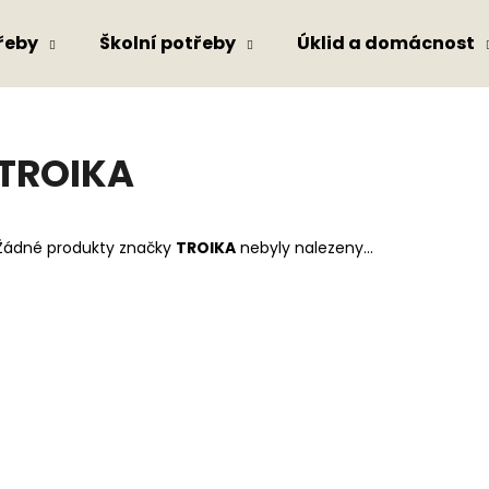
řeby
Školní potřeby
Úklid a domácnost
Co potřebujete najít?
TROIKA
HLEDAT
Žádné produkty značky
TROIKA
nebyly nalezeny...
Doporučujeme