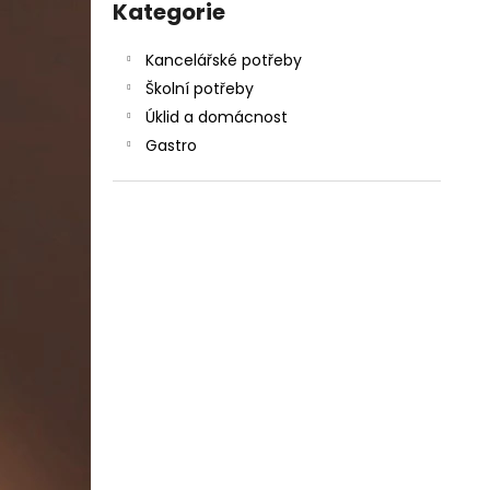
DAHLE LAMINÁTOR 70103, A3, 2 VÁLCE
kategorie
Kategorie
l
1 990 Kč
Původně:
2 667 Kč
Kancelářské potřeby
Školní potřeby
Úklid a domácnost
Gastro