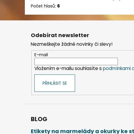
Počet hlasů:
6
Z
á
Odebírat newsletter
p
Nezmeškejte žádné novinky či slevy!
a
t
E-mail
í
Vložením e-mailu souhlasíte s
podmínkami o
PŘIHLÁSIT SE
BLOG
Etikety na marmelády a okurky ke 