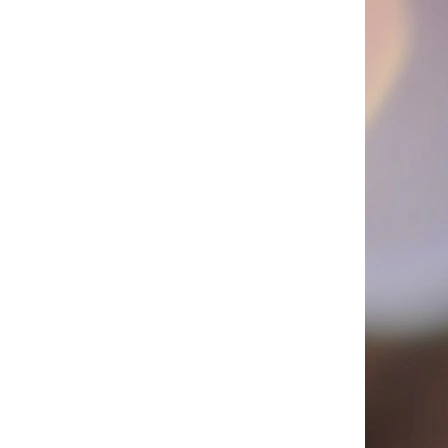
PICÍ 70X37 MM POTISK