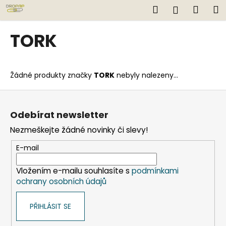
K
Přejít
Hledat
Náku
M
Přihlášen
na
o
obsah
Zpět
Zpět
košík
š
TORK
í
C
k
o
Žádné produkty značky
TORK
nebyly nalezeny...
p
o
Z
t
á
Odebírat newsletter
ř
p
Nezmeškejte žádné novinky či slevy!
e
a
b
t
E-mail
u
í
j
Vložením e-mailu souhlasíte s
podmínkami
ochrany osobních údajů
e
t
PŘIHLÁSIT SE
e
n