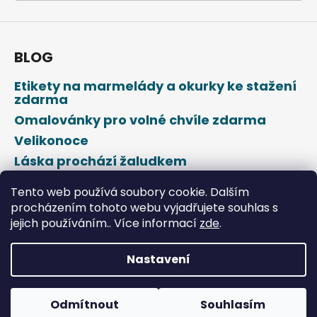
a
j
í
BLOG
t
Etikety na marmelády a okurky ke stažení
?
zdarma
Omalovánky pro volné chvíle zdarma
Velikonoce
Láska prochází žaludkem
HLEDAT
Den svatého Valentýna
Tento web používá soubory cookie. Dalším
procházením tohoto webu vyjadřujete souhlas s
jejich používáním.. Více informací
zde
.
D
o
p
Nastavení
o
Vytvořil Shoptet
r
u
Odmítnout
Souhlasím
Copyright 2026
DROPAP
. Všechna práva vyhrazena.