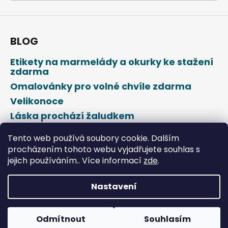
a
j
í
BLOG
t
Etikety na marmelády a okurky ke stažení
?
zdarma
Omalovánky pro volné chvíle zdarma
Velikonoce
Láska prochází žaludkem
HLEDAT
Den svatého Valentýna
Tento web používá soubory cookie. Dalším
procházením tohoto webu vyjadřujete souhlas s
jejich používáním.. Více informací
zde
.
D
o
p
Nastavení
o
Vytvořil Shoptet
r
u
Odmítnout
Souhlasím
Copyright 2026
DROPAP
. Všechna práva vyhrazena.