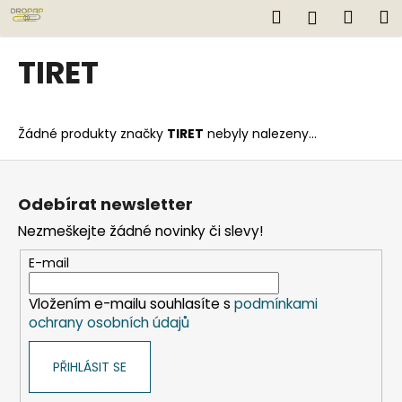
K
Přejít
Hledat
Náku
M
Přihlášen
na
o
obsah
Zpět
Zpět
košík
š
TIRET
í
C
k
o
Žádné produkty značky
TIRET
nebyly nalezeny...
p
o
Z
t
á
Odebírat newsletter
ř
p
Nezmeškejte žádné novinky či slevy!
e
a
b
t
E-mail
u
í
j
Vložením e-mailu souhlasíte s
podmínkami
ochrany osobních údajů
e
t
PŘIHLÁSIT SE
e
n