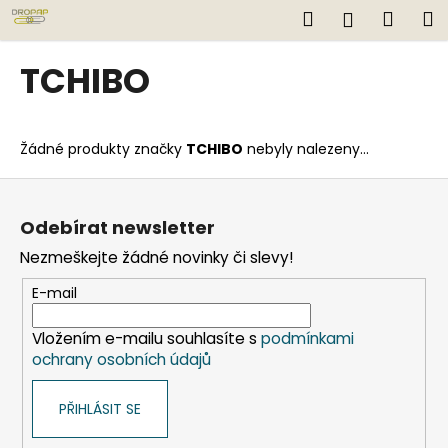
K
Přejít
Hledat
Náku
M
Přihlášen
na
o
obsah
Zpět
Zpět
košík
š
TCHIBO
í
C
k
o
Žádné produkty značky
TCHIBO
nebyly nalezeny...
p
o
Z
t
á
Odebírat newsletter
ř
p
Nezmeškejte žádné novinky či slevy!
e
a
b
t
E-mail
u
í
j
Vložením e-mailu souhlasíte s
podmínkami
ochrany osobních údajů
e
t
PŘIHLÁSIT SE
e
n