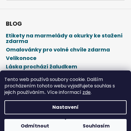
a
j
í
BLOG
t
Etikety na marmelády a okurky ke stažení
?
zdarma
Omalovánky pro volné chvíle zdarma
Velikonoce
Láska prochází žaludkem
HLEDAT
Den svatého Valentýna
Tento web používá soubory cookie. Dalším
procházením tohoto webu vyjadřujete souhlas s
jejich používáním.. Více informací
zde
.
D
o
p
Nastavení
o
Vytvořil Shoptet
r
u
Odmítnout
Souhlasím
Copyright 2026
DROPAP
. Všechna práva vyhrazena.