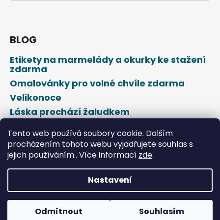
a
j
í
BLOG
t
Etikety na marmelády a okurky ke stažení
?
zdarma
Omalovánky pro volné chvíle zdarma
Velikonoce
Láska prochází žaludkem
HLEDAT
Den svatého Valentýna
Tento web používá soubory cookie. Dalším
procházením tohoto webu vyjadřujete souhlas s
jejich používáním.. Více informací
zde
.
D
o
p
Nastavení
o
Vytvořil Shoptet
r
u
Odmítnout
Souhlasím
Copyright 2026
DROPAP
. Všechna práva vyhrazena.