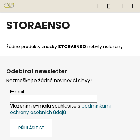
K
Přejít
Hledat
Náku
M
Přihlášen
na
o
obsah
Zpět
Zpět
košík
š
STORAENSO
í
C
k
o
Žádné produkty značky
STORAENSO
nebyly nalezeny...
p
o
Z
t
á
Odebírat newsletter
ř
p
Nezmeškejte žádné novinky či slevy!
e
a
b
t
E-mail
u
í
j
Vložením e-mailu souhlasíte s
podmínkami
ochrany osobních údajů
e
t
PŘIHLÁSIT SE
e
n