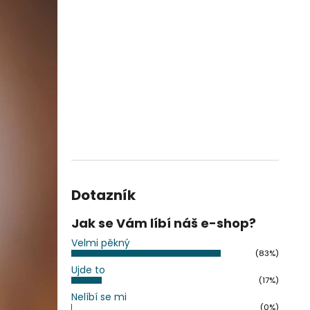
Dotazník
Jak se Vám líbí náš e-shop?
Velmi pěkný
(83%)
Ujde to
(17%)
Nelíbí se mi
(0%)