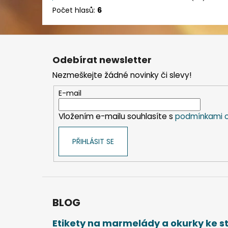
Počet hlasů:
6
Z
á
Odebírat newsletter
p
Nezmeškejte žádné novinky či slevy!
a
t
E-mail
í
Vložením e-mailu souhlasíte s
podmínkami o
PŘIHLÁSIT SE
BLOG
Etikety na marmelády a okurky ke 