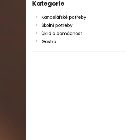
SADA SQUEEGEE ART VČETNĚ
kategorie
Kategorie
l
DĚTSKÝCH BAREV KIDS ART ARTISTS,
KREUL
Kancelářské potřeby
349 Kč
Školní potřeby
Úklid a domácnost
Gastro