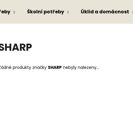
řeby
Školní potřeby
Úklid a domácnost
Co potřebujete najít?
SHARP
HLEDAT
Žádné produkty značky
SHARP
nebyly nalezeny...
Doporučujeme