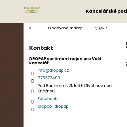
K
Přejít
na
o
Kancelářské pot
obsah
Zpět
Zpět
š
do
do
í
Domů
Prodávané značky
SHARP
k
obchodu
obchodu
P
o
Kontakt
s
t
DROPAP sortiment nejen pro Vaši
kancelář
r
info
@
dropap.cz
a
775372409
n
Pod Budínem 1221, 516 01 Rychnov nad
n
Kněžnou
í
Facebook
p
dropap_dropap
a
n
e
Přeskočit