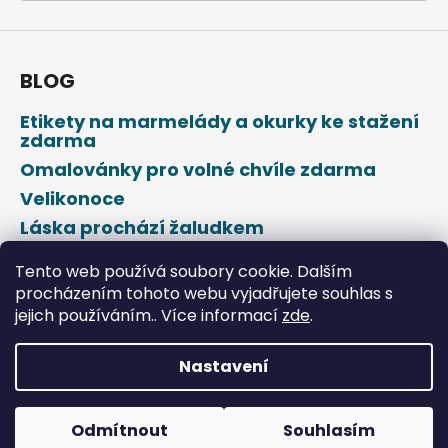
a
j
í
BLOG
t
Etikety na marmelády a okurky ke stažení
?
zdarma
Omalovánky pro volné chvíle zdarma
Velikonoce
Láska prochází žaludkem
HLEDAT
Den svatého Valentýna
Tento web používá soubory cookie. Dalším
procházením tohoto webu vyjadřujete souhlas s
jejich používáním.. Více informací
zde
.
D
o
p
Nastavení
o
Vytvořil Shoptet
r
u
Odmítnout
Souhlasím
Copyright 2026
DROPAP
. Všechna práva vyhrazena.