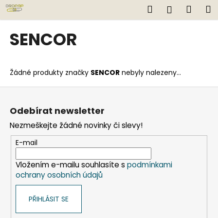
K
Přejít
Hledat
Náku
M
Přihlášen
na
o
obsah
Zpět
Zpět
košík
š
SENCOR
í
C
k
o
Žádné produkty značky
SENCOR
nebyly nalezeny...
p
o
Z
t
á
Odebírat newsletter
ř
p
Nezmeškejte žádné novinky či slevy!
e
a
b
t
E-mail
u
í
j
Vložením e-mailu souhlasíte s
podmínkami
ochrany osobních údajů
e
t
PŘIHLÁSIT SE
e
n