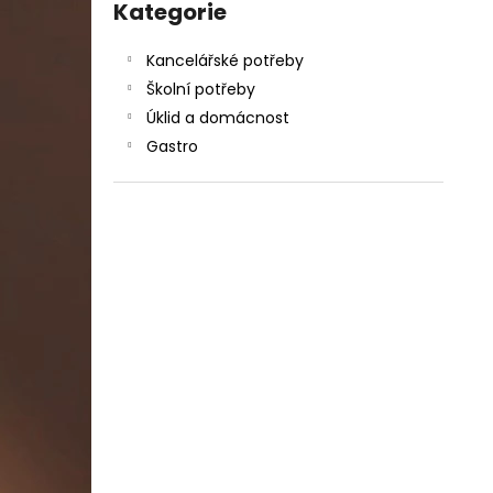
DAHLE LAMINÁTOR 70103, A3, 2 VÁLCE
kategorie
Kategorie
l
1 990 Kč
Původně:
2 667 Kč
Kancelářské potřeby
Školní potřeby
Úklid a domácnost
Gastro