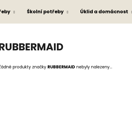
řeby
Školní potřeby
Úklid a domácnost
Co potřebujete najít?
RUBBERMAID
HLEDAT
Žádné produkty značky
RUBBERMAID
nebyly nalezeny...
Doporučujeme