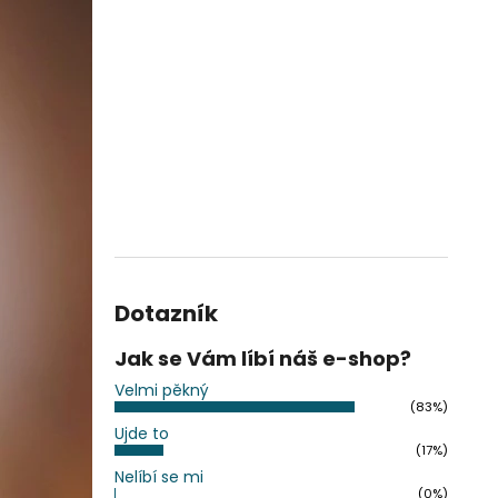
Dotazník
Jak se Vám líbí náš e-shop?
Velmi pěkný
(83%)
Ujde to
(17%)
Nelíbí se mi
(0%)