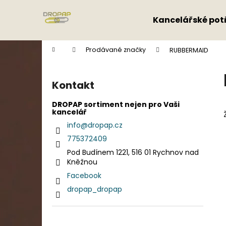
K
Přejít
na
o
Kancelářské pot
obsah
Zpět
Zpět
š
do
do
í
Domů
Prodávané značky
RUBBERMAID
k
obchodu
obchodu
P
o
Kontakt
s
t
DROPAP sortiment nejen pro Vaši
kancelář
r
info
@
dropap.cz
a
775372409
n
Pod Budínem 1221, 516 01 Rychnov nad
n
Kněžnou
í
Facebook
p
dropap_dropap
a
n
e
Přeskočit