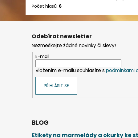
Počet hlasů:
6
Z
á
Odebírat newsletter
p
Nezmeškejte žádné novinky či slevy!
a
t
E-mail
í
Vložením e-mailu souhlasíte s
podmínkami o
PŘIHLÁSIT SE
BLOG
Etikety na marmelády a okurky ke 