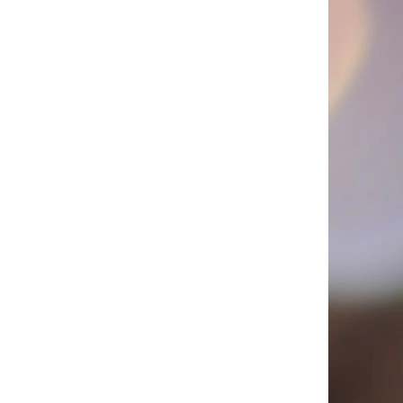
PICÍ 70X37 MM POTISK