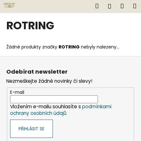
K
Přejít
Hledat
Náku
M
Přihlášen
na
o
obsah
Zpět
Zpět
košík
š
ROTRING
í
C
k
o
Žádné produkty značky
ROTRING
nebyly nalezeny...
p
o
Z
t
á
Odebírat newsletter
ř
p
Nezmeškejte žádné novinky či slevy!
e
a
b
t
E-mail
u
í
j
Vložením e-mailu souhlasíte s
podmínkami
ochrany osobních údajů
e
t
PŘIHLÁSIT SE
e
n