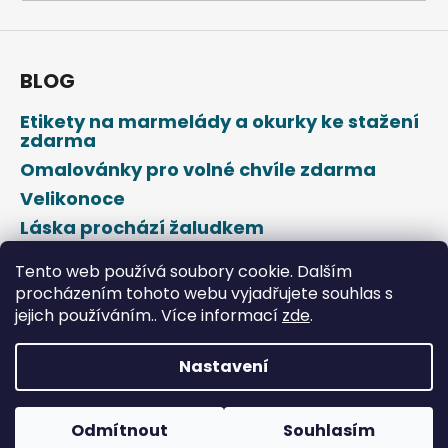
a
j
í
BLOG
t
Etikety na marmelády a okurky ke stažení
?
zdarma
Omalovánky pro volné chvíle zdarma
Velikonoce
Láska prochází žaludkem
HLEDAT
Den svatého Valentýna
Tento web používá soubory cookie. Dalším
procházením tohoto webu vyjadřujete souhlas s
jejich používáním.. Více informací
zde
.
D
o
p
Nastavení
o
Vytvořil Shoptet
r
u
Odmítnout
Souhlasím
Copyright 2026
DROPAP
. Všechna práva vyhrazena.