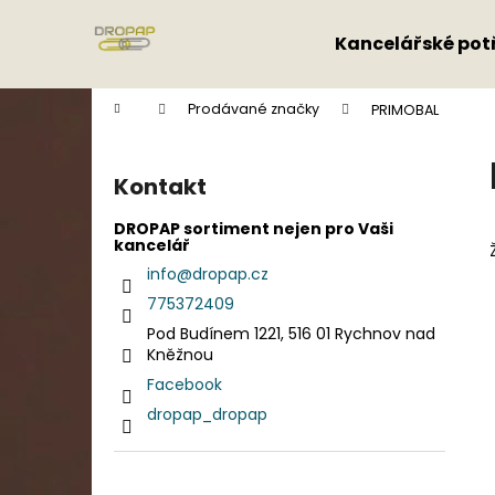
K
Přejít
na
o
Kancelářské pot
obsah
Zpět
Zpět
š
do
do
í
Domů
Prodávané značky
PRIMOBAL
k
obchodu
obchodu
P
o
Kontakt
s
t
DROPAP sortiment nejen pro Vaši
kancelář
r
info
@
dropap.cz
a
775372409
n
Pod Budínem 1221, 516 01 Rychnov nad
n
Kněžnou
í
Facebook
p
dropap_dropap
a
n
e
Přeskočit