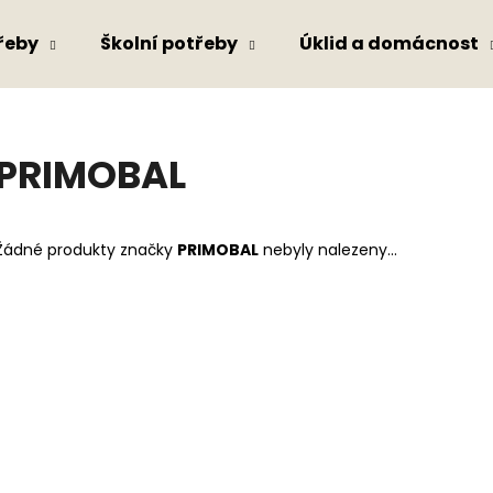
řeby
Školní potřeby
Úklid a domácnost
Co potřebujete najít?
PRIMOBAL
HLEDAT
Žádné produkty značky
PRIMOBAL
nebyly nalezeny...
Doporučujeme