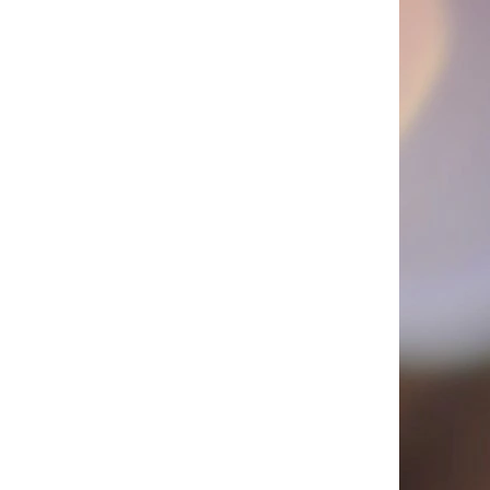
PICÍ 70X37 MM POTISK