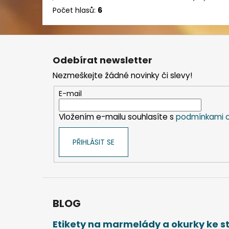
Počet hlasů:
6
Z
á
Odebírat newsletter
p
Nezmeškejte žádné novinky či slevy!
a
t
E-mail
í
Vložením e-mailu souhlasíte s
podmínkami o
PŘIHLÁSIT SE
BLOG
Etikety na marmelády a okurky ke 