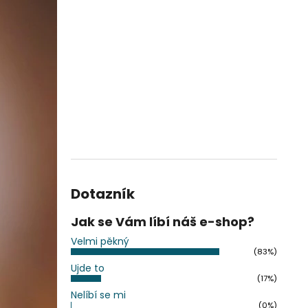
Dotazník
Jak se Vám líbí náš e-shop?
Velmi pěkný
(83%)
Ujde to
(17%)
Nelíbí se mi
(0%)