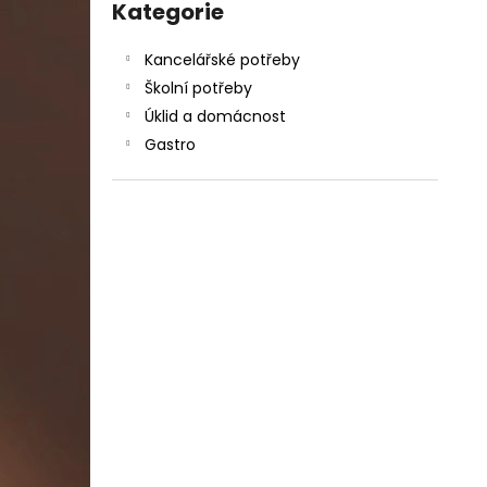
DAHLE LAMINÁTOR 70103, A3, 2 VÁLCE
kategorie
Kategorie
l
1 990 Kč
Původně:
2 667 Kč
Kancelářské potřeby
Školní potřeby
Úklid a domácnost
Gastro