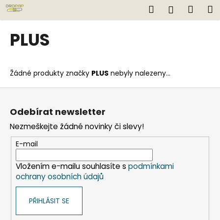
K
Přejít
Hledat
Náku
M
Přihlášen
na
o
obsah
Zpět
Zpět
košík
š
PLUS
í
C
k
o
Žádné produkty značky
PLUS
nebyly nalezeny...
p
o
Z
t
á
Odebírat newsletter
ř
p
Nezmeškejte žádné novinky či slevy!
e
a
b
t
E-mail
u
í
j
Vložením e-mailu souhlasíte s
podmínkami
ochrany osobních údajů
e
t
PŘIHLÁSIT SE
e
n