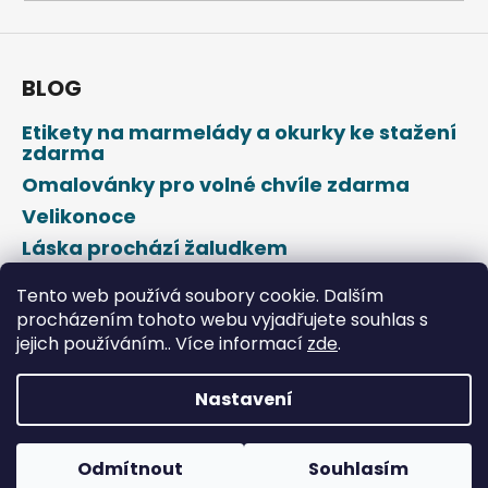
a
j
í
BLOG
t
Etikety na marmelády a okurky ke stažení
?
zdarma
Omalovánky pro volné chvíle zdarma
Velikonoce
Láska prochází žaludkem
HLEDAT
Den svatého Valentýna
Tento web používá soubory cookie. Dalším
procházením tohoto webu vyjadřujete souhlas s
jejich používáním.. Více informací
zde
.
D
o
p
Nastavení
o
Vytvořil Shoptet
r
u
Odmítnout
Souhlasím
Copyright 2026
DROPAP
. Všechna práva vyhrazena.