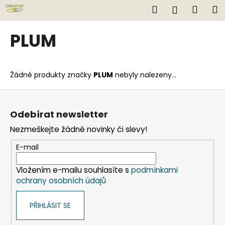
K
Přejít
Hledat
Náku
M
Přihlášen
na
o
obsah
Zpět
Zpět
košík
š
PLUM
í
C
k
o
Žádné produkty značky
PLUM
nebyly nalezeny...
p
o
Z
t
á
Odebírat newsletter
ř
p
Nezmeškejte žádné novinky či slevy!
e
a
b
t
E-mail
u
í
j
Vložením e-mailu souhlasíte s
podmínkami
ochrany osobních údajů
e
t
PŘIHLÁSIT SE
e
n