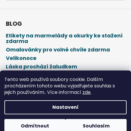
a
j
í
BLOG
t
Etikety na marmelády a okurky ke stažení
?
zdarma
Omalovánky pro volné chvíle zdarma
Velikonoce
Láska prochází žaludkem
HLEDAT
Den svatého Valentýna
Tento web používá soubory cookie. Dalším
procházením tohoto webu vyjadřujete souhlas s
jejich používáním.. Více informací
zde
.
D
o
p
Nastavení
o
Vytvořil Shoptet
r
u
Odmítnout
Souhlasím
Copyright 2026
DROPAP
. Všechna práva vyhrazena.