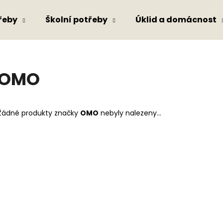
řeby
Školní potřeby
Úklid a domácnost
Co potřebujete najít?
OMO
HLEDAT
Žádné produkty značky
OMO
nebyly nalezeny...
Doporučujeme