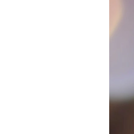
PICÍ 70X37 MM POTISK