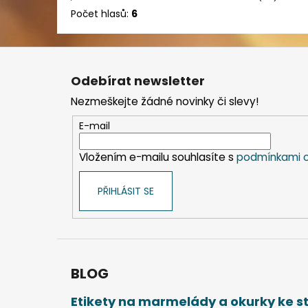
Počet hlasů:
6
Z
á
Odebírat newsletter
p
Nezmeškejte žádné novinky či slevy!
a
t
E-mail
í
Vložením e-mailu souhlasíte s
podmínkami o
PŘIHLÁSIT SE
BLOG
Etikety na marmelády a okurky ke 