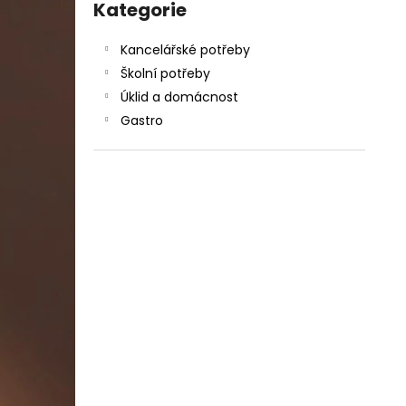
DAHLE LAMINÁTOR 70103, A3, 2 VÁLCE
kategorie
Kategorie
l
1 990 Kč
Původně:
2 667 Kč
Kancelářské potřeby
Školní potřeby
Úklid a domácnost
Gastro