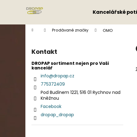
K
Přejít
na
o
Kancelářské pot
obsah
Zpět
Zpět
š
do
do
í
Domů
Prodávané značky
OMO
k
obchodu
obchodu
P
o
Kontakt
s
t
DROPAP sortiment nejen pro Vaši
kancelář
r
info
@
dropap.cz
a
775372409
n
Pod Budínem 1221, 516 01 Rychnov nad
n
Kněžnou
í
Facebook
p
dropap_dropap
a
n
e
Přeskočit