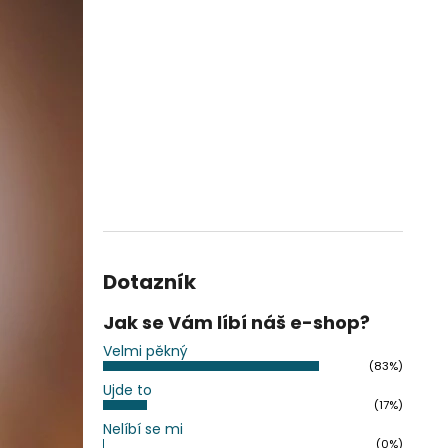
Dotazník
Jak se Vám líbí náš e-shop?
Velmi pěkný
(83%)
Ujde to
(17%)
Nelíbí se mi
(0%)