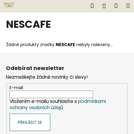
K
Přejít
Hledat
Náku
M
Přihlášen
na
o
obsah
Zpět
Zpět
košík
š
NESCAFE
í
C
k
o
Žádné produkty značky
NESCAFE
nebyly nalezeny...
p
o
Z
t
á
Odebírat newsletter
ř
p
Nezmeškejte žádné novinky či slevy!
e
a
b
t
E-mail
u
í
j
Vložením e-mailu souhlasíte s
podmínkami
ochrany osobních údajů
e
t
PŘIHLÁSIT SE
e
n