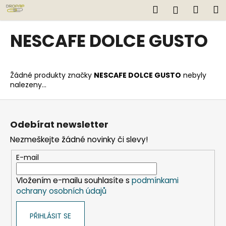
K
Přejít
Hledat
Náku
M
Přihlášen
na
o
obsah
Zpět
Zpět
košík
š
NESCAFE DOLCE GUSTO
í
C
k
o
Žádné produkty značky
NESCAFE DOLCE GUSTO
nebyly
p
nalezeny...
o
Z
t
á
ř
Odebírat newsletter
p
e
Nezmeškejte žádné novinky či slevy!
a
b
t
u
E-mail
í
j
Vložením e-mailu souhlasíte s
podmínkami
e
ochrany osobních údajů
t
e
PŘIHLÁSIT SE
n