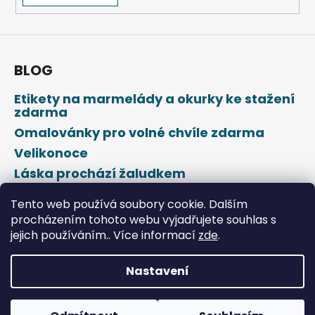
a
j
í
BLOG
t
?
Etikety na marmelády a okurky ke stažení
zdarma
Omalovánky pro volné chvíle zdarma
Velikonoce
HLEDAT
Láska prochází žaludkem
Den svatého Valentýna
Tento web používá soubory cookie. Dalším
procházením tohoto webu vyjadřujete souhlas s
D
jejich používáním.. Více informací
zde
.
o
p
o
Nastavení
r
Vytvořil Shoptet
u