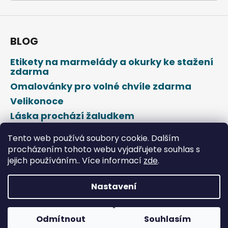
a
j
í
BLOG
t
Etikety na marmelády a okurky ke stažení
?
zdarma
Omalovánky pro volné chvíle zdarma
Velikonoce
Láska prochází žaludkem
HLEDAT
Den svatého Valentýna
Tento web používá soubory cookie. Dalším
procházením tohoto webu vyjadřujete souhlas s
jejich používáním.. Více informací
zde
.
D
o
p
Nastavení
o
Vytvořil Shoptet
r
u
Odmítnout
Souhlasím
Copyright 2026
DROPAP
. Všechna práva vyhrazena.