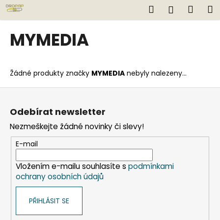
K
Přejít
Hledat
Náku
M
Přihlášen
na
o
obsah
Zpět
Zpět
košík
š
MYMEDIA
í
C
k
o
Žádné produkty značky
MYMEDIA
nebyly nalezeny...
p
o
Z
t
á
Odebírat newsletter
ř
p
Nezmeškejte žádné novinky či slevy!
e
a
b
t
E-mail
u
í
j
Vložením e-mailu souhlasíte s
podmínkami
ochrany osobních údajů
e
t
PŘIHLÁSIT SE
e
n