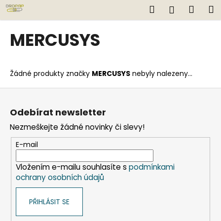
K
Přejít
Hledat
Náku
M
Přihlášen
na
o
obsah
Zpět
Zpět
košík
š
MERCUSYS
í
C
k
o
Žádné produkty značky
MERCUSYS
nebyly nalezeny...
p
o
Z
t
á
Odebírat newsletter
ř
p
Nezmeškejte žádné novinky či slevy!
e
a
b
t
E-mail
u
í
j
Vložením e-mailu souhlasíte s
podmínkami
ochrany osobních údajů
e
t
PŘIHLÁSIT SE
e
n