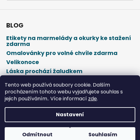
a
j
í
BLOG
t
Etikety na marmelády a okurky ke stažení
?
zdarma
Omalovánky pro volné chvíle zdarma
Velikonoce
Láska prochází žaludkem
HLEDAT
Den svatého Valentýna
Tento web používá soubory cookie. Dalším
procházením tohoto webu vyjadřujete souhlas s
jejich používáním.. Více informací
zde
.
D
o
p
Nastavení
o
Vytvořil Shoptet
r
u
Odmítnout
Souhlasím
Copyright 2026
DROPAP
. Všechna práva vyhrazena.