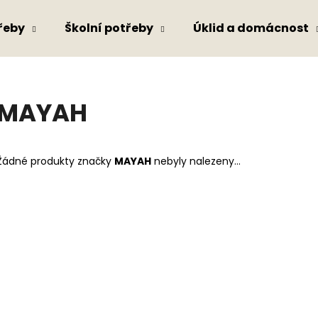
řeby
Školní potřeby
Úklid a domácnost
Co potřebujete najít?
MAYAH
HLEDAT
Žádné produkty značky
MAYAH
nebyly nalezeny...
Doporučujeme