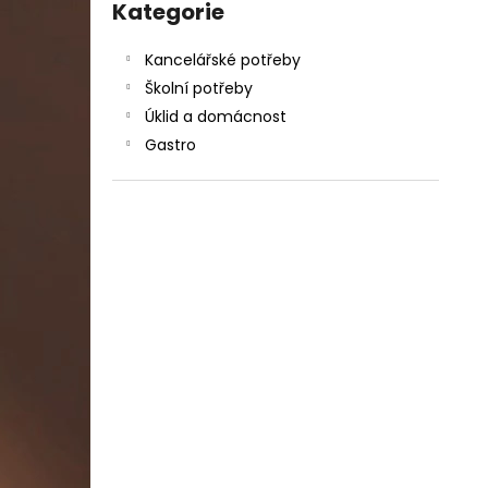
SADA SQUEEGEE ART VČETNĚ
kategorie
Kategorie
l
DĚTSKÝCH BAREV KIDS ART ARTISTS,
KREUL
Kancelářské potřeby
349 Kč
Školní potřeby
Úklid a domácnost
Gastro