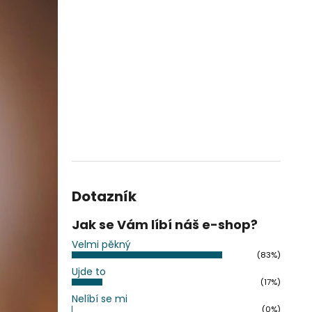
Dotazník
Jak se Vám líbí náš e-shop?
Velmi pěkný
(83%)
Ujde to
(17%)
Nelíbí se mi
(0%)