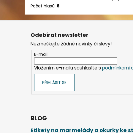
Počet hlasů:
6
Z
á
Odebírat newsletter
p
Nezmeškejte žádné novinky či slevy!
a
t
E-mail
í
Vložením e-mailu souhlasíte s
podmínkami o
PŘIHLÁSIT SE
BLOG
Etikety na marmelády a okurky ke 