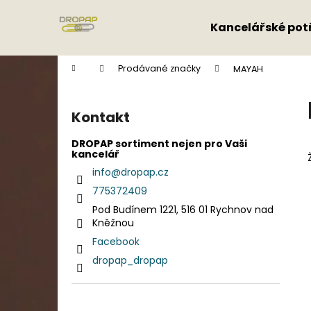
K
Přejít
na
o
Kancelářské pot
obsah
Zpět
Zpět
š
do
do
í
Domů
Prodávané značky
MAYAH
k
obchodu
obchodu
P
o
Kontakt
s
t
DROPAP sortiment nejen pro Vaši
kancelář
r
info
@
dropap.cz
a
775372409
n
Pod Budínem 1221, 516 01 Rychnov nad
n
Kněžnou
í
Facebook
p
dropap_dropap
a
n
e
Přeskočit