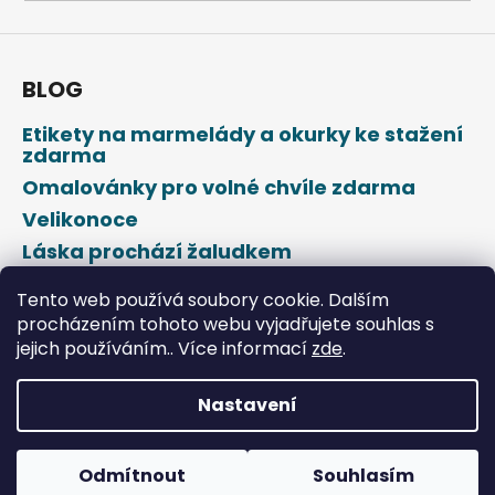
a
j
í
BLOG
t
Etikety na marmelády a okurky ke stažení
?
zdarma
Omalovánky pro volné chvíle zdarma
Velikonoce
Láska prochází žaludkem
HLEDAT
Den svatého Valentýna
Tento web používá soubory cookie. Dalším
procházením tohoto webu vyjadřujete souhlas s
jejich používáním.. Více informací
zde
.
D
o
p
Nastavení
o
Vytvořil Shoptet
r
u
Odmítnout
Souhlasím
Copyright 2026
DROPAP
. Všechna práva vyhrazena.