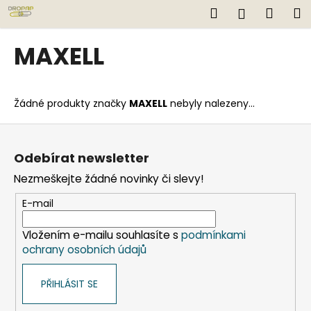
K
Přejít
Hledat
Náku
M
Přihlášen
na
o
obsah
Zpět
Zpět
košík
š
MAXELL
í
C
k
o
Žádné produkty značky
MAXELL
nebyly nalezeny...
p
o
Z
t
á
Odebírat newsletter
ř
p
Nezmeškejte žádné novinky či slevy!
e
a
b
t
E-mail
u
í
j
Vložením e-mailu souhlasíte s
podmínkami
ochrany osobních údajů
e
t
PŘIHLÁSIT SE
e
n