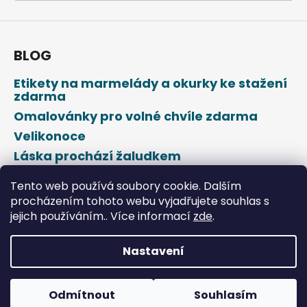
a
j
í
BLOG
t
Etikety na marmelády a okurky ke stažení
?
zdarma
Omalovánky pro volné chvíle zdarma
Velikonoce
Láska prochází žaludkem
HLEDAT
Den svatého Valentýna
Tento web používá soubory cookie. Dalším
procházením tohoto webu vyjadřujete souhlas s
jejich používáním.. Více informací
zde
.
D
o
p
Nastavení
o
Vytvořil Shoptet
r
u
Odmítnout
Souhlasím
Copyright 2026
DROPAP
. Všechna práva vyhrazena.