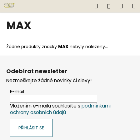
K
Přejít
Hledat
Náku
M
Přihlášen
na
o
obsah
Zpět
Zpět
košík
š
MAX
í
C
k
o
Žádné produkty značky
MAX
nebyly nalezeny...
p
o
Z
t
á
Odebírat newsletter
ř
p
Nezmeškejte žádné novinky či slevy!
e
a
b
t
E-mail
u
í
j
Vložením e-mailu souhlasíte s
podmínkami
ochrany osobních údajů
e
t
PŘIHLÁSIT SE
e
n