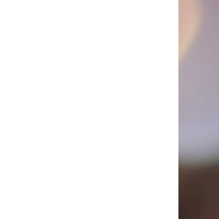
PICÍ 70X37 MM POTISK