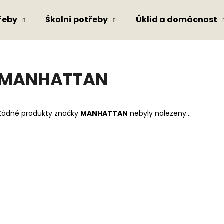
řeby
Školní potřeby
Úklid a domácnost
Co potřebujete najít?
MANHATTAN
HLEDAT
Žádné produkty značky
MANHATTAN
nebyly nalezeny...
Doporučujeme