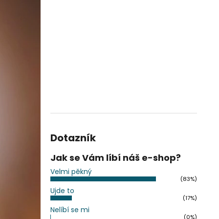
Dotazník
Jak se Vám líbí náš e-shop?
Velmi pěkný
(83%)
Ujde to
(17%)
Nelíbí se mi
(0%)