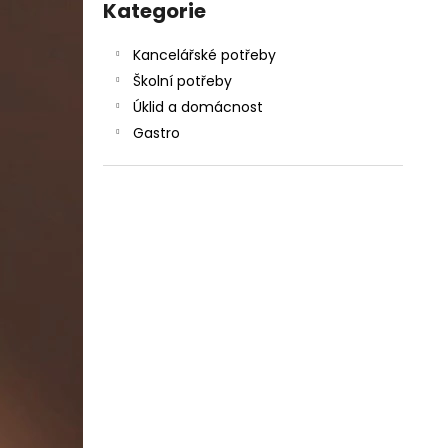
DAHLE LAMINÁTOR 70103, A3, 2 VÁLCE
kategorie
Kategorie
l
1 990 Kč
Původně:
2 667 Kč
Kancelářské potřeby
Školní potřeby
Úklid a domácnost
Gastro