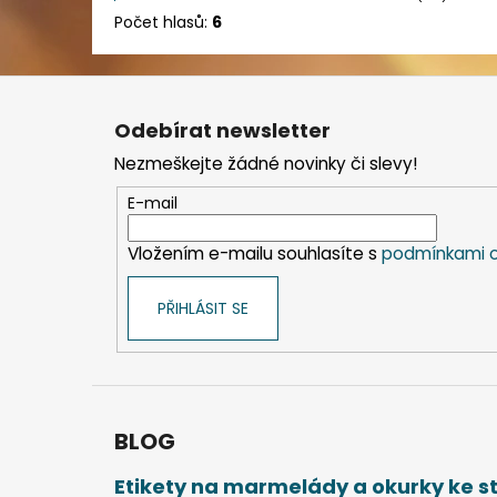
Počet hlasů:
6
Z
á
Odebírat newsletter
p
Nezmeškejte žádné novinky či slevy!
a
t
E-mail
í
Vložením e-mailu souhlasíte s
podmínkami o
PŘIHLÁSIT SE
BLOG
Etikety na marmelády a okurky ke 