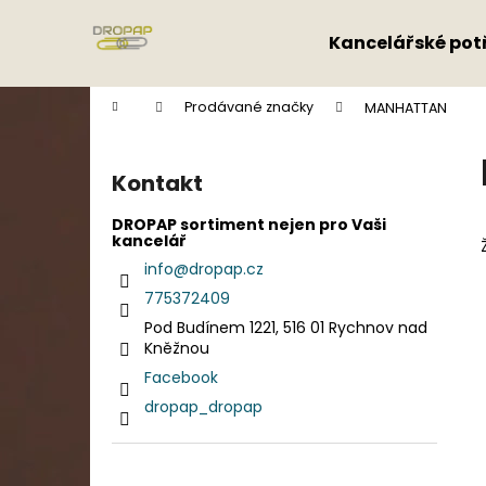
K
Přejít
na
o
Kancelářské pot
obsah
Zpět
Zpět
š
do
do
í
Domů
Prodávané značky
MANHATTAN
k
obchodu
obchodu
P
o
Kontakt
s
t
DROPAP sortiment nejen pro Vaši
kancelář
r
info
@
dropap.cz
a
775372409
n
Pod Budínem 1221, 516 01 Rychnov nad
n
Kněžnou
í
Facebook
p
dropap_dropap
a
n
e
Přeskočit