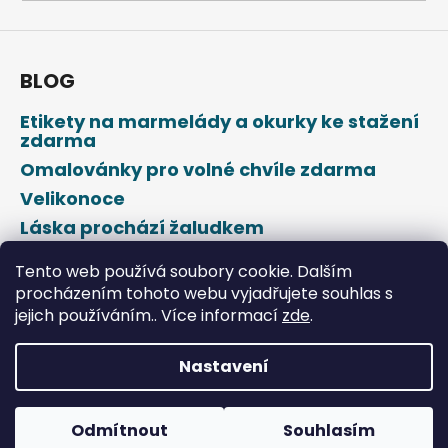
a
j
í
BLOG
t
Etikety na marmelády a okurky ke stažení
?
zdarma
Omalovánky pro volné chvíle zdarma
Velikonoce
Láska prochází žaludkem
HLEDAT
Den svatého Valentýna
Tento web používá soubory cookie. Dalším
procházením tohoto webu vyjadřujete souhlas s
jejich používáním.. Více informací
zde
.
D
o
p
Nastavení
o
Vytvořil Shoptet
r
u
Odmítnout
Souhlasím
Copyright 2026
DROPAP
. Všechna práva vyhrazena.