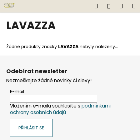
K
Přejít
Hledat
Náku
M
Přihlášen
na
o
obsah
Zpět
Zpět
košík
š
LAVAZZA
í
C
k
o
Žádné produkty značky
LAVAZZA
nebyly nalezeny...
p
o
Z
t
á
Odebírat newsletter
ř
p
Nezmeškejte žádné novinky či slevy!
e
a
b
t
E-mail
u
í
j
Vložením e-mailu souhlasíte s
podmínkami
ochrany osobních údajů
e
t
PŘIHLÁSIT SE
e
n